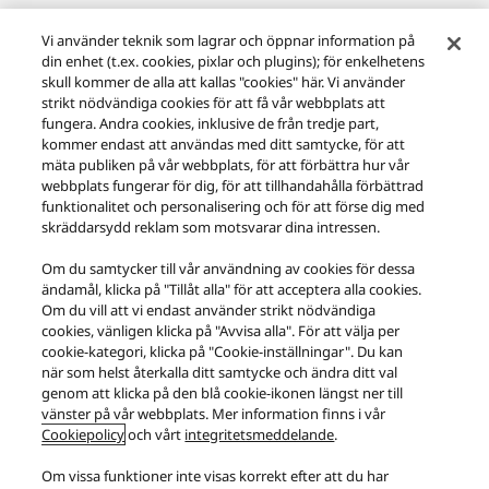
Vi använder teknik som lagrar och öppnar information på
din enhet (t.ex. cookies, pixlar och plugins); för enkelhetens
skull kommer de alla att kallas "cookies" här. Vi använder
strikt nödvändiga cookies för att få vår webbplats att
fungera. Andra cookies, inklusive de från tredje part,
kommer endast att användas med ditt samtycke, för att
mäta publiken på vår webbplats, för att förbättra hur vår
webbplats fungerar för dig, för att tillhandahålla förbättrad
Golvhögtalare SB-G90M2
funktionalitet och personalisering och för att förse dig med
skräddarsydd reklam som motsvarar dina intressen.
Om du samtycker till vår användning av cookies för dessa
ändamål, klicka på "Tillåt alla" för att acceptera alla cookies.
BESÖK SUPPORTSIDAN FÖR DENNA PRODUKT
Om du vill att vi endast använder strikt nödvändiga
cookies, vänligen klicka på "Avvisa alla". För att välja per
cookie-kategori, klicka på "Cookie-inställningar". Du kan
när som helst återkalla ditt samtycke och ändra ditt val
genom att klicka på den blå cookie-ikonen längst ner till
vänster på vår webbplats. Mer information finns i vår
Cookiepolicy
och vårt
integritetsmeddelande
.
Om vissa funktioner inte visas korrekt efter att du har