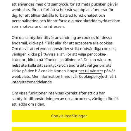
att användas med ditt samtycke, för att mäta publiken på vår
webbplats, för att förbättra hur vår webbplats fungerar för
Facebook
X
YouTube
Instagram
dig, för att tillhandahålla förbättrad funktionalitet och
personalisering och för att förse dig med skräddarsydd reklam
Användningsvillkor
Integritetspolicy
Cookiepolicy
som motsvarar dina intressen.
Tillgänglighetspolicy
Rapportera hinder
EU Data Act
Reklamationsrätt
Om du samtycker till vår användning av cookies för dessa
ändamål, klicka på "Tillåt alla" för att acceptera alla cookies.
Area/Country
Om du vill att vi endast använder strikt nödvändiga cookies,
Copyright © 2026 Panasonic. Alla rättigheter förbehålls.
vänligen klicka på "Avvisa alla". För att välja per cookie-
kategori, klicka på "Cookie-inställningar". Du kan när som
helst återkalla ditt samtycke och ändra ditt val genom att
klicka på den blå cookie-ikonen längst ner till vänster på vår
webbplats. Mer information finns i vår
Cookiepolicy
och vårt
integritetsmeddelande
.
Om vissa funktioner inte visas korrekt efter att du har
samtyckt till användningen av reklamcookies, vänligen försök
att ladda om sidan.
Cookie-inställningar