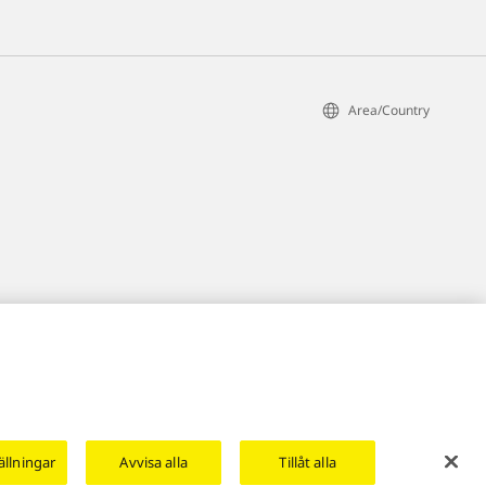
Area/Country
ällningar
Avvisa alla
Tillåt alla