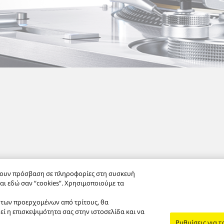
έχουν πρόσβαση σε πληροφορίες στη συσκευή
ονται εδώ σαν “cookies”. Χρησιμοποιούμε τα
 των προερχομένων από τρίτους, θα
ένων
Πολιτική cookies
Επικοινωνία
Προσβασιμότητα
Αναφορά Ε
ί η επισκεψιμότητα σας στην ιστοσελίδα και να
Ρυθμίσεις για τ