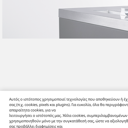
Αυτός ο ιστότοπος χρησιμοποιεί τεχνολογίες που αποθηκεύουν ή 
Προϊόντα
Grand Class
Πικάπ Grand Class
σας (π.χ. cookies, pixels και plugins). Για ευκολία, όλα θα περιγράφ
απαραίτητα cookies, για να
λειτουργήσει ο ιστότοπός μας. Άλλα cookies, συμπεριλαμβανομένων
Σχετικά με εμάς
Όροι Χρήσης
Προστασία Προσωπικών Δεδομ
χρησιμοποιηθούν μόνο με την συγκατάθεσή σας, ώστε να αξιολογηθε
σας προβάλλει διαφημίσεις και
Copyright © 2026 Panasonic Marketing Europe GmbH