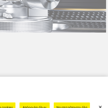
μποδίων
EU Data Act
Nομιμη εγγυηση
Area/Country
α cookies
Απόρριψη όλων
Να επιτρέπονται όλα