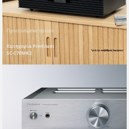
Προτεινόμενο προϊόν
Κατηγορία Premium
SC-C70MK2