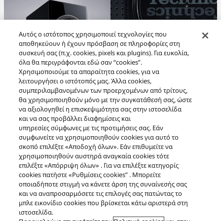
Αυτός ο ιστότοπος χρησιμοποιεί τεχνολογίες που
Το SL-1200
αποθηκεύουν ή έχουν πρόσβαση σε πληροφορίες στη
Προτεινόμενο προϊόν
συσκευή σας (π.χ. cookies, pixels και plugins). Για ευκολία,
Ένα νέο κεφάλαιο
όλα θα περιγράφονται εδώ σαν “cookies”.
Χρησιμοποιούμε τα απαραίτητα cookies, για να
SB-G90M2
αρχίζει
λειτουργήσει ο ιστότοπός μας. Άλλα cookies,
συμπεριλαμβανομένων των προερχομένων από τρίτους,
θα χρησιμοποιηθούν μόνο με την συγκατάθεσή σας, ώστε
να αξιολογηθεί η επισκεψιμότητα σας στην ιστοσελίδα
και να σας προβάλλει διαφημίσεις και
Σχετικά με εμάς
υπηρεσίες σύμφωνες με τις προτιμήσεις σας. Εάν
συμφωνείτε να χρησιμοποιηθούν cookies για αυτό το
σκοπό επιλέξτε «Αποδοχή όλων». Εάν επιθυμείτε να
χρησιμοποιηθούν αυστηρά αναγκαία cookies τότε
Υποστήριξη
επιλέξτε «Απόρριψη όλων» . Για να επιλέξτε κατηγορίς
cookies πατήστε «Ρυθμίσεις cookies” . Μπορείτε
οποιαδήποτε στιγμή να κάνετε άρση της συναίνεσής σας
και να αναπροσαρμόσετε τις επιλογές σας πατώντας το
Επικοινωνία
μπλε εικονίδιο cookies που βρίσκεται κάτω αριστερά στη
ιστοσελίδα.