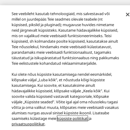
See veebileht kasutab tehnoloogiaid, mis salvestavad või
Laadi alla ökodisaini info
millel on juurdepääs Teie seadmes olevale teabele (nt
küpsised, pikslid ja pluginad); mugavuse huvides nimetame
neid järgnevalt küpsisteks. Kasutame hädavajalikke küpsiseid,
mis on vajalikud meie veebisaidi funktsioneerimiseks. Teisi
küpsiseid, sh kolmandate poolte küpsiseid, kasutatakse ainult
Teie nõusolekul, hindamaks meie veebisaidi külastatavust,
parandamaks meie veebisaidi funktsionaalsust, tagamaks
Tooted
Grand Class
Grand Class SL-1200-seeria
SL-1210G
täiustatud ja isikupärastatud funktsionaalsus ning pakkumaks
Teie eelistustele kohandatud reklaamimaterjalide.
Facebook
X
YouTube
Instagram
Kui olete nõus küpsiste kasutamisega nendel eesmärkidel,
Tingimused
Privaatsustingimused
klõpsake väljal „Luba kõik”, et nõustuda kõigi küpsiste
Küpsiste kasutamise poliitika
Juurdepääs
kasutamisega. Kui soovite, et kasutaksime ainult
Teata takistustest
EU Data Act
hädavajalikke küpsiseid, klõpsake väljale „Keela kõik”. Kui
SEADUSEST TULENEV VASTUTUS
soovite valida küpsiseid vastavalt kategooriale, klõpsake
väljale „Küpsiste seaded”. Võite igal ajal oma nõusoleku tagasi
Area/Country
võtta ja oma valikut muuta, klõpsates meie veebisaidi vasakus
Copyright © 2026 Panasonic Marketing Europe GmbH
alumises nurgas asuval sinisel küpsiste ikoonil. Lisateabe
saamiseks külastage meie
küpsiste poliitikat
ja
privaatsuspoliitikat
.