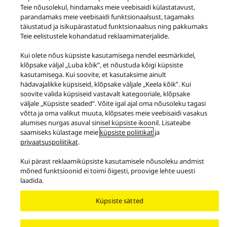
Teie nõusolekul, hindamaks meie veebisaidi külastatavust,
parandamaks meie veebisaidi funktsionaalsust, tagamaks
Tooted
DJ Equipment
täiustatud ja isikupärastatud funktsionaalsus ning pakkumaks
Teie eelistustele kohandatud reklaamimaterjalide.
Facebook
X
YouTube
Instagram
Kui olete nõus küpsiste kasutamisega nendel eesmärkidel,
Tingimused
Privaatsustingimused
klõpsake väljal „Luba kõik”, et nõustuda kõigi küpsiste
Küpsiste kasutamise poliitika
Juurdepääs
kasutamisega. Kui soovite, et kasutaksime ainult
Teata takistustest
EU Data Act
hädavajalikke küpsiseid, klõpsake väljale „Keela kõik”. Kui
soovite valida küpsiseid vastavalt kategooriale, klõpsake
SEADUSEST TULENEV VASTUTUS
väljale „Küpsiste seaded”. Võite igal ajal oma nõusoleku tagasi
Area/Country
võtta ja oma valikut muuta, klõpsates meie veebisaidi vasakus
alumises nurgas asuval sinisel küpsiste ikoonil. Lisateabe
Copyright © 2026 Panasonic Marketing Europe GmbH
saamiseks külastage meie
küpsiste poliitikat
ja
privaatsuspoliitikat
.
Kui pärast reklaamiküpsiste kasutamisele nõusoleku andmist
mõned funktsioonid ei toimi õigesti, proovige lehte uuesti
laadida.
Küpsiste sätted