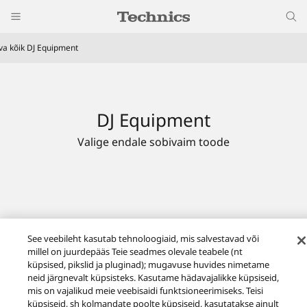
va kõik DJ Equipment
DJ Equipment
Valige endale sobivaim toode
See veebileht kasutab tehnoloogiaid, mis salvestavad või
millel on juurdepääs Teie seadmes olevale teabele (nt
küpsised, pikslid ja pluginad); mugavuse huvides nimetame
neid järgnevalt küpsisteks. Kasutame hädavajalikke küpsiseid,
mis on vajalikud meie veebisaidi funktsioneerimiseks. Teisi
küpsiseid, sh kolmandate poolte küpsiseid, kasutatakse ainult