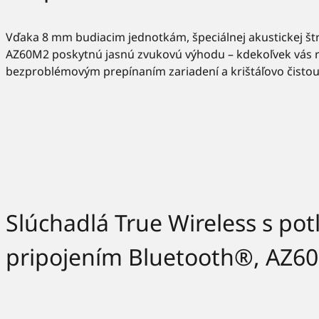
Vďaka 8 mm budiacim jednotkám, špeciálnej akustickej št
AZ60M2 poskytnú jasnú zvukovú výhodu – kdekoľvek vás r
bezproblémovým prepínaním zariadení a krištáľovo čistou
Slúchadlá True Wireless s po
pripojením Bluetooth®, AZ6