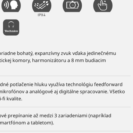
oriadne bohatý, expanzívny zvuk vďaka jedinečnému
tickej komory, harmonizátoru a 8 mm budiacim
dné potlačenie hluku využíva technológiu feedforward
ikrofónov a analógové aj digitálne spracovanie. Všetko
-fi kvalite.
é prepínanie až medzi 3 zariadeniami (napríklad
smartfónom a tabletom).