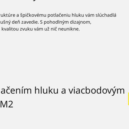
ruktúre a špičkovému potlačeniu hluku vám slúchadlá
ušný deň zavedie. S pohodlným dizajnom,
 kvalitou zvuku vám už nič neunikne.
tlačením hluku a viacbodovým
0M2