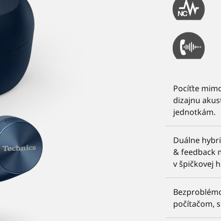
Pocíťte mim
dizajnu akus
jednotkám.
Duálne hybri
& feedback m
v špičkovej hi
Bezproblémov
počítačom, 