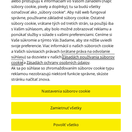
Zobraziť stránku produktu
alebo pristupujú k informáciám vo Vašom zariadení (napr.
súbory cookie, pixely a doplnky); tu sa budú všetky
označovať ako „súbory cookie“. Aby náš web fungoval
správne, používame základné súbory cookie. Ostatné
Tlačiť
súbory cookie, vrátane tých od tretích strán, sa použijú iba
s Vašim súhlasom, aby bolo možné zobrazovať reklamu a
ponúkať služby v súlade s vašimi preferenciami. Ceníme si
Vaše súkromie a týmto Vás žiadame, aby ste nižšie uviedli
svoje preferencie. Viac informácií o našich súboroch cookie
a Vašich súvisiacich právach (vrátane práva na odvolanie
súhlasu) sa dozviete v našich
Zásadách používania súborov
cookie
a
Zásadách ochrany osobných údajov
.
Ak sa po súhlase so zhromažďovaním súborov cookie typu
Produkty
Grand Class
Séria Reproduktorový Systém G90
SB-G90M2
reklamou nezobrazujú niektoré funkcie správne, skúste
stránku načítať znova.
Facebook
X
YouTube
Instagram
Nastavenia súborov cookie
Podmienky používania
Ochrana osobných údajov
Zásady používania súborov cookie
Prístupnosť
Nahlásiť prekážky
EU Data Act
ZÁKONNÁ ZÁRUKA
Zamietnuť všetky
Area/Country
Copyright © 2026 Panasonic Marketing Europe GmbH - organizačná zložka
Povoliť všetko
Slovenská republika Všetky práva vyhradené