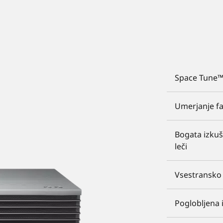
Space Tune™ 
Umerjanje fa
Bogata izkuš
leči
Vsestransko 
Poglobljena 