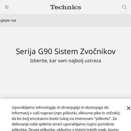
eglejte vse
Serija G90 Sistem Zvočnikov
Izberite, kar vam najbolj ustreza
Uporabljamo tehnologije, ki shranjujejo in dostopajo do
informacij v vaši napravi (npr. piškotki, slikovne pike in vtičniki);
da bo bolj enostavno bodo tukaj vsi imenovani "piškotki". Za
delovanje naše spletne strani uporabljamo nujno potrebne
piškotke. Druge piškotke, vključno s tistimi tretjih oseb, bomo