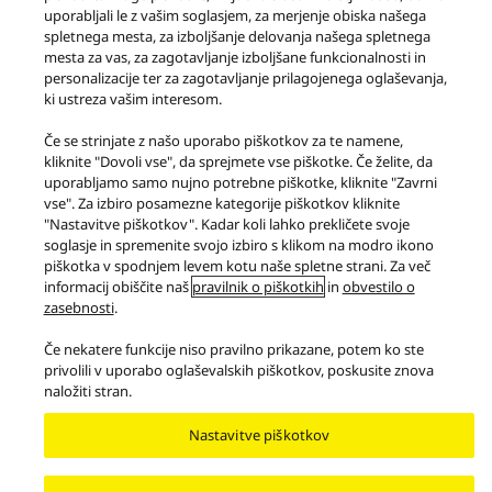
uporabljali le z vašim soglasjem, za merjenje obiska našega
Izdelki
spletnega mesta, za izboljšanje delovanja našega spletnega
Visoki Razred
Serija G90 Sistem Zvočnikov
mesta za vas, za zagotavljanje izboljšane funkcionalnosti in
personalizacije ter za zagotavljanje prilagojenega oglaševanja,
Pogoji uporabe
Obvestilo o zasebnosti
ki ustreza vašim interesom.
Pravilnik uporabe piškotkov
Dostopnost
Če se strinjate z našo uporabo piškotkov za te namene,
Poročilo o ovirah
EU Data Act
ZAKONSKO JAMSTVO
kliknite "Dovoli vse", da sprejmete vse piškotke. Če želite, da
Area/Country
uporabljamo samo nujno potrebne piškotke, kliknite "Zavrni
vse". Za izbiro posamezne kategorije piškotkov kliknite
Avtorske pravice © 2026 Panasonic Marketing Europe GmbH
"Nastavitve piškotkov". Kadar koli lahko prekličete svoje
soglasje in spremenite svojo izbiro s klikom na modro ikono
piškotka v spodnjem levem kotu naše spletne strani. Za več
informacij obiščite naš
pravilnik o piškotkih
in
obvestilo o
zasebnosti
.
Če nekatere funkcije niso pravilno prikazane, potem ko ste
privolili v uporabo oglaševalskih piškotkov, poskusite znova
naložiti stran.
Nastavitve piškotkov