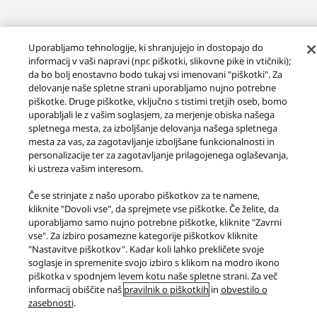
Uporabljamo tehnologije, ki shranjujejo in dostopajo do
informacij v vaši napravi (npr. piškotki, slikovne pike in vtičniki);
Prenesite informacijo o Ecodesignu
da bo bolj enostavno bodo tukaj vsi imenovani "piškotki". Za
delovanje naše spletne strani uporabljamo nujno potrebne
piškotke. Druge piškotke, vključno s tistimi tretjih oseb, bomo
uporabljali le z vašim soglasjem, za merjenje obiska našega
spletnega mesta, za izboljšanje delovanja našega spletnega
mesta za vas, za zagotavljanje izboljšane funkcionalnosti in
personalizacije ter za zagotavljanje prilagojenega oglaševanja,
Izdelki
Premium Class
SL-100C
ki ustreza vašim interesom.
Če se strinjate z našo uporabo piškotkov za te namene,
Pogoji uporabe
Obvestilo o zasebnosti
kliknite "Dovoli vse", da sprejmete vse piškotke. Če želite, da
Pravilnik uporabe piškotkov
Dostopnost
uporabljamo samo nujno potrebne piškotke, kliknite "Zavrni
Poročilo o ovirah
EU Data Act
ZAKONSKO JAMSTVO
vse". Za izbiro posamezne kategorije piškotkov kliknite
"Nastavitve piškotkov". Kadar koli lahko prekličete svoje
Area/Country
soglasje in spremenite svojo izbiro s klikom na modro ikono
Avtorske pravice © 2026 Panasonic Marketing Europe GmbH
piškotka v spodnjem levem kotu naše spletne strani. Za več
informacij obiščite naš
pravilnik o piškotkih
in
obvestilo o
zasebnosti
.