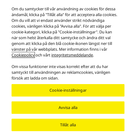
Tillbaka till produktsidan
Om du samtycker till vår användning av cookies för dessa
ändamål, klicka på "Tillåt alla" för att acceptera alla cookies.
Skriv ut
Om du vill att vi endast använder strikt nödvändiga
cookies, vänligen klicka på "Avvisa alla". För att välja per
cookie-kategori, klicka på "Cookie-inställningar". Du kan
när som helst återkalla ditt samtycke och ändra ditt val
genom att klicka på den blå cookie-ikonen längst ner till
vänster på vår webbplats. Mer information finns i vår
Cookiepolicy
och vårt
integritetsmeddelande
.
Om vissa funktioner inte visas korrekt efter att du har
Facebook
X
YouTube
Instagram
samtyckt till användningen av reklamcookies, vänligen
försök att ladda om sidan.
Användningsvillkor
Integritetspolicy
Cookiepolicy
Tillgänglighetspolicy
Rapportera hinder
EU Data Act
Cookie-inställningar
Reklamationsrätt
Area/Country
Avvisa alla
Copyright © 2026 Panasonic. Alla rättigheter förbehålls.
Tillåt alla