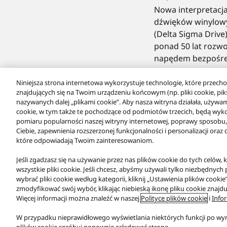
Nowa interpretacj
dźwięków winylowy
(Delta Sigma Drive
ponad 50 lat rozwo
napędem bezpośr
Niniejsza strona internetowa wykorzystuje technologie, które przecho
znajdujących się na Twoim urządzeniu końcowym (np. pliki cookie, pikse
nazywanych dalej „plikami cookie”. Aby nasza witryna działała, używam
cookie, w tym także te pochodzące od podmiotów trzecich, będą wyk
pomiaru popularności naszej witryny internetowej, poprawy sposobu, w
Ciebie, zapewnienia rozszerzonej funkcjonalności i personalizacji ora
które odpowiadają Twoim zainteresowaniom.
Produkty
Turntables
Jeśli zgadzasz się na używanie przez nas plików cookie do tych celów, 
wszystkie pliki cookie. Jeśli chcesz, abyśmy używali tylko niezbędnych 
Facebook
X
YouTube
Instagram
wybrać pliki cookie według kategorii, kliknij „Ustawienia plików cooki
zmodyfikować swój wybór, klikając niebieską ikonę pliku cookie znajd
Warunki korzystania z serwisu
Polityka prywatności
Kontakt
Więcej informacji można znaleźć w naszej
Polityce plików cookie
i
Info
PRAWNY OBOWIĄZEK ZAPEWNIENIA ZGODNOŚCI TOWARU Z UMOWĄ
Copyright © 2026 Panasonic Marketing Europe GmbH
W przypadku nieprawidłowego wyświetlania niektórych funkcji po wy
Wszystkie prawa zastrzeżone.