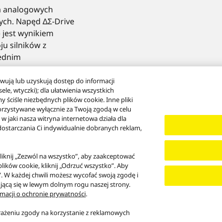
a analogowych
ch. Napęd ΔΣ-Drive
) jest wynikiem
ju silników z
ednim
wują lub uzyskują dostęp do informacji
le, wtyczki); dla ułatwienia wszystkich
y ściśle niezbędnych plików cookie. Inne pliki
ZAŁADUJ WIĘCEJ
orzystywane wyłącznie za Twoją zgodą w celu
 jaki nasza witryna internetowa działa dla
z dostarczania Ci indywidualnie dobranych reklam,
kliknij „Zezwól na wszystko”, aby zaakceptować
plików cookie, kliknij „Odrzuć wszystko”. Aby
e”. W każdej chwili możesz wycofać swoją zgodę i
ującą się w lewym dolnym rogu naszej strony.
Polityka plików cookie
Ułatwienia dostępu
Zgłoś bariery
Ustawa UE o
rmacji o ochronie prywatności
.
rażeniu zgody na korzystanie z reklamowych