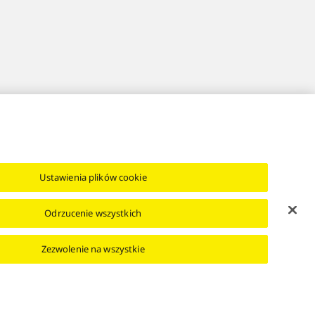
Ustawienia plików cookie
Odrzucenie wszystkich
Zezwolenie na wszystkie
 danych
Area/Country