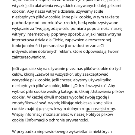
wtyczki); dla ułatwienia wszystkich nazywanych dalej „plikami
cookie”. Aby nasza witryna działała, używamy ściśle
niezbędnych plików cookie. Inne pliki cookie, w tym także te
pochodzące od podmiotów trzecich, będą wykorzystywane
wyłącznie za Twoją zgodą w celu pomiaru popularności naszej
Produkty
Klasa Referencyjna
SU-R1000
witryny internetowej, poprawy sposobu, w jaki nasza witryna
internetowa działa dla Ciebie, zapewnienia rozszerzonej
Facebook
X
YouTube
Instagram
funkcjonalności i personalizacji oraz dostarczania Ci
indywidualnie dobranych reklam, które odpowiadają Twoim
Warunki korzystania z serwisu
Polityka prywatności
Kontakt
zainteresowaniom.
Polityka plików cookie
Ułatwienia dostępu
Zgłoś bariery
Ustawa UE o danych
Jeśli zgadzasz się na używanie przez nas plików cookie do tych
PRAWNY OBOWIĄZEK ZAPEWNIENIA ZGODNOŚCI TOWARU Z UMOWĄ
celów, kliknij „Zezwól na wszystko”, aby zaakceptować
wszystkie pliki cookie. Jeśli chcesz, abyśmy używali tylko
Area/Country
niezbędnych plików cookie, kliknij „Odrzuć wszystko”. Aby
Copyright © 2026 Panasonic Marketing Europe GmbH
wybrać pliki cookie według kategorii, kliknij „Ustawienia plików
Wszystkie prawa zastrzeżone.
cookie”. W każdej chwili możesz wycofać swoją zgodę i
zmodyfikować swój wybór, klikając niebieską ikonę pliku
cookie znajdującą się w lewym dolnym rogu naszej strony.
Więcej informacji można znaleźć w naszej
Polityce plików
cookie
i
Informacji o ochronie prywatności
.
W przypadku nieprawidłowego wyświetlania niektórych