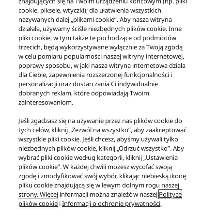
zmianie bez wcześniejszego powiadomienia.
znajdujących się na Twoim urządzeniu końcowym (np. pliki
cookie, piksele, wtyczki); dla ułatwienia wszystkich
nazywanych dalej „plikami cookie”. Aby nasza witryna
Wszystkie zdjęcia i filmy monitorów i odbiorników TV są
działała, używamy ściśle niezbędnych plików cookie. Inne
symulowane i zamieszczone wyłącznie w celach
pliki cookie, w tym także te pochodzące od podmiotów
trzecich, będą wykorzystywane wyłącznie za Twoją zgodą
poglądowych.
w celu pomiaru popularności naszej witryny internetowej,
poprawy sposobu, w jaki nasza witryna internetowa działa
Siedziba:
dla Ciebie, zapewnienia rozszerzonej funkcjonalności i
Panasonic UK – oddział firmy Panasonic Marketing Europe
personalizacji oraz dostarczania Ci indywidualnie
dobranych reklam, które odpowiadają Twoim
GmbH
zainteresowaniom.
Panasonic House,
Willoughby Road,
Jeśli zgadzasz się na używanie przez nas plików cookie do
Bracknell, Berkshire,
tych celów, kliknij „Zezwól na wszystko”, aby zaakceptować
wszystkie pliki cookie. Jeśli chcesz, abyśmy używali tylko
RG12 8FP,
niezbędnych plików cookie, kliknij „Odrzuć wszystko”. Aby
Firma zarejestrowana w Anglii i Walii – numer oddziału
wybrać pliki cookie według kategorii, kliknij „Ustawienia
BR015033
plików cookie”. W każdej chwili możesz wycofać swoją
zgodę i zmodyfikować swój wybór, klikając niebieską ikonę
pliku cookie znajdującą się w lewym dolnym rogu naszej
strony. Więcej informacji można znaleźć w naszej
Polityce
plików cookie
i
Informacji o ochronie prywatności
.