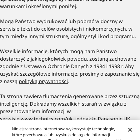
warunkami określonymi poniżej.
Mogą Państwo wydrukować lub pobrać widoczny w
serwisie tekst do celów osobistych i niekomercyjnych, w
tym między innymi strukturę, ogólny styl i kod programu.
Wszelkie informacje, których mogą nam Państwo
dostarczyć z jakiegokolwiek powodu, zostaną zachowane
zgodnie z Ustawą o Ochronie Danych z 1984 i 1998 r. Aby
uzyskać szczegółowe informacje, prosimy o zapoznanie się
z naszą
polityką prywatności
.
Ta strona zawiera tłumaczenia generowane przez sztuczną
inteligencję. Dokładamy wszelkich starań w związku z
prezentowaniem informacji w
serwisie
www.technics.com/uk
, jednakże Panasonic UK
Ltd. nie ponosi odpowiedzialności za jakiekolwiek błędy lub
Niniejsza strona internetowa wykorzystuje technologie,
pominięcia. Wzornictwo, specyfikacje i ceny mogą ulec
które przechowują lub uzyskują dostęp do informacji