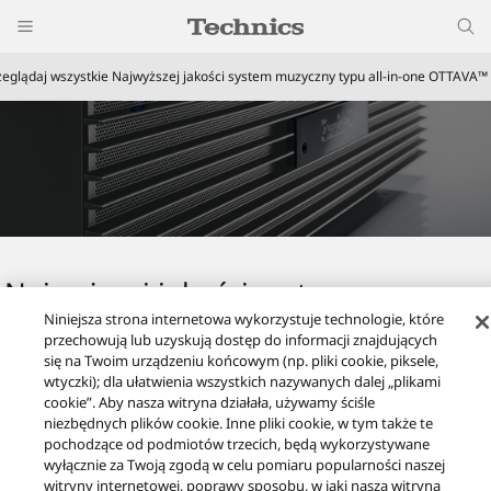
zeglądaj wszystkie Najwyższej jakości system muzyczny typu all-in-one OTTAVA™ 
Najwyższej jakości system muzyczny
Niniejsza strona internetowa wykorzystuje technologie, które
typu all-in-one OTTAVA™ f
przechowują lub uzyskują dostęp do informacji znajdujących
się na Twoim urządzeniu końcowym (np. pliki cookie, piksele,
Wybierz produkt odpowiedni dla siebie
wtyczki); dla ułatwienia wszystkich nazywanych dalej „plikami
cookie”. Aby nasza witryna działała, używamy ściśle
niezbędnych plików cookie. Inne pliki cookie, w tym także te
pochodzące od podmiotów trzecich, będą wykorzystywane
wyłącznie za Twoją zgodą w celu pomiaru popularności naszej
witryny internetowej, poprawy sposobu, w jaki nasza witryna