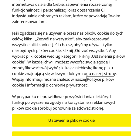
internetowa działa dla Ciebie, zapewnienia rozszerzonej
funkcjonalności i personalizacji oraz dostarczania Ci
indywidualnie dobranych reklam, które odpowiadają Twoim
zainteresowaniom.
Jeśli zgadzasz się na używanie przez nas plików cookie do tych
celów, kliknij „Zezwól na wszystko”, aby zaakceptować
wszystkie pliki cookie. Jeśli chcesz, abyśmy używali tylko
niezbędnych plików cookie, kliknij „Odrzuć wszystko”. Aby
Produkty
Klasa Premium
wybrać pliki cookie według kategorii, kliknij „Ustawienia plików
Najwyższej jakości system muzyczny typu all-in-one OTTAVA™ f
cookie”. W każdej chwili możesz wycofać swoją zgodę i
zmodyfikować swój wybór, klikając niebieską ikonę pliku
Facebook
X
YouTube
Instagram
cookie znajdującą się w lewym dolnym rogu naszej strony.
Więcej informacji można znaleźć w naszej
Polityce plików
Warunki korzystania z serwisu
Polityka prywatności
Kontakt
cookie
i
Informacji o ochronie prywatności
.
Polityka plików cookie
Ułatwienia dostępu
Zgłoś bariery
Ustawa UE o danych
W przypadku nieprawidłowego wyświetlania niektórych
PRAWNY OBOWIĄZEK ZAPEWNIENIA ZGODNOŚCI TOWARU Z UMOWĄ
funkcji po wyrażeniu zgody na korzystanie z reklamowych
plików cookie spróbuj ponownie załadować stronę.
Area/Country
Copyright © 2026 Panasonic Marketing Europe GmbH
Ustawienia plików cookie
Wszystkie prawa zastrzeżone.