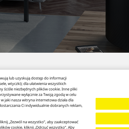
wują lub uzyskują dostęp do informacji
le, wtyczki); dla ułatwienia wszystkich
y ściśle niezbędnych plików cookie. Inne pliki
orzystywane wyłącznie za Twoją zgodą w celu
 jaki nasza witryna internetowa działa dla
z dostarczania Ci indywidualnie dobranych reklam,
y klasy premium OTTAVA™ S
kliknij „Zezwól na wszystko”, aby zaakceptować
plików cookie, kliknij „Odrzuć wszystko”. Aby