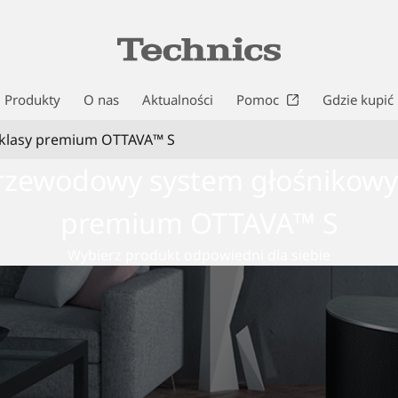
Produkty
O nas
Aktualności
Pomoc
Gdzie kupić
 klasy premium OTTAVA™ S
rzewodowy system głośnikowy 
premium OTTAVA™ S
Wybierz produkt odpowiedni dla siebie