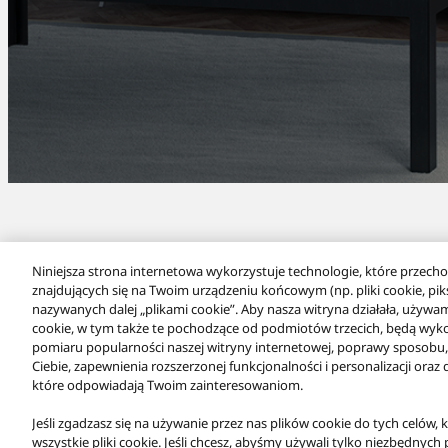
Niniejsza strona internetowa wykorzystuje technologie, które przecho
znajdujących się na Twoim urządzeniu końcowym (np. pliki cookie, pikse
nazywanych dalej „plikami cookie”. Aby nasza witryna działała, używam
cookie, w tym także te pochodzące od podmiotów trzecich, będą wyk
pomiaru popularności naszej witryny internetowej, poprawy sposobu, w
Ciebie, zapewnienia rozszerzonej funkcjonalności i personalizacji ora
które odpowiadają Twoim zainteresowaniom.
Produkty
Klasa Premium
Bezprzewodowy system głośnikow
Jeśli zgadzasz się na używanie przez nas plików cookie do tych celów, 
wszystkie pliki cookie. Jeśli chcesz, abyśmy używali tylko niezbędnych 