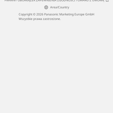
PRAWNY OBOWIĄZEK ZAPEWNIENIA ZGODNOŚCI TOWARU Z UMOWĄ
Area/Country
Copyright © 2026 Panasonic Marketing Europe GmbH
Wszystkie prawa zastrzeżone.