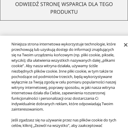
ODWIEDŹ STRONĘ WSPARCIA DLA TEGO
PRODUKTU
Niniejsza strona internetowa wykorzystuje technologie, które
przechowują lub uzyskują dostęp do informacji znajdujących
Pobierz informacje o ekoprojekcie
się na Twoim urządzeniu końcowym (np. pliki cookie, piksele,
wtyczki); dla ułatwienia wszystkich nazywanych dalej „plikami
cookie”. Aby nasza witryna działała, używamy ściśle
niezbędnych plików cookie. Inne pliki cookie, w tym także te
pochodzące od podmiotów trzecich, będą wykorzystywane
wyłącznie za Twoją zgodą w celu pomiaru popularności naszej
witryny internetowej, poprawy sposobu, w jaki nasza witryna
Produkty
Klasa Premium
internetowa działa dla Ciebie, zapewnienia rozszerzonej
Gramofon z napędem bezpośrednim SL-1500C
SL-1500CS
funkcjonalności i personalizacji oraz dostarczania Ci
indywidualnie dobranych reklam, które odpowiadają Twoim
Facebook
X
YouTube
Instagram
zainteresowaniom.
Warunki korzystania z serwisu
Polityka prywatności
Kontakt
Jeśli zgadzasz się na używanie przez nas plików cookie do tych
Polityka plików cookie
Ułatwienia dostępu
Zgłoś bariery
celów, kliknij „Zezwól na wszystko”, aby zaakceptować
Ustawa UE o danych