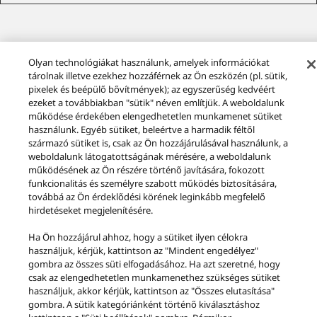
Olyan technológiákat használunk, amelyek információkat
tárolnak illetve ezekhez hozzáférnek az Ön eszközén (pl. sütik,
Környezetbarát tervezésre vonaktozó információk
pixelek és beépülő bővítmények); az egyszerűség kedvéért
letöltése
ezeket a továbbiakban "sütik" néven említjük. A weboldalunk
működése érdekében elengedhetetlen munkamenet sütiket
használunk. Egyéb sütiket, beleértve a harmadik féltől
származó sütiket is, csak az Ön hozzájárulásával használunk, a
weboldalunk látogatottságának mérésére, a weboldalunk
működésének az Ön részére történő javítására, fokozott
funkcionalitás és személyre szabott működés biztosítására,
Termékek
Premium Class
továbbá az Ön érdeklődési körének leginkább megfelelő
Közvetlen MeghajtáSú Lemezjátszó SL-1500C
SL-1500C
hirdetéseket megjelenítésére.
Facebook
X
YouTube
Instagram
Ha Ön hozzájárul ahhoz, hogy a sütiket ilyen célokra
használjuk, kérjük, kattintson az "Mindent engedélyez"
Felhasználási feltételek
Adatvédelem
Süti (cookie) Szabályzat
gombra az összes süti elfogadásához. Ha azt szeretné, hogy
Hozzáférés
Akadályok jelzése
EU Data Act
csak az elengedhetetlen munkamenethez szükséges sütiket
JOGSZABÁLYI SZAVATOSSÁG
használjuk, akkor kérjük, kattintson az "Összes elutasítása"
gombra. A sütik kategóriánként történő kiválasztáshoz
Area/Country