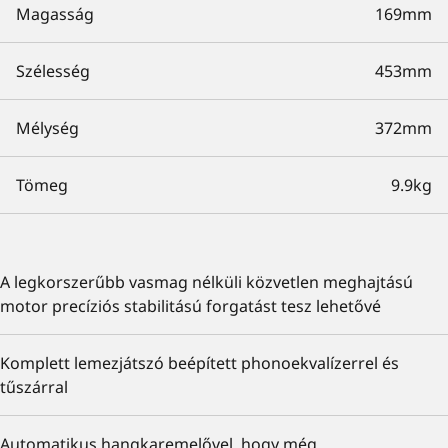
Magasság
169mm
Szélesség
453mm
Mélység
372mm
Tömeg
9.9kg
A legkorszerűbb vasmag nélküli közvetlen meghajtású
motor precíziós stabilitású forgatást tesz lehetővé
Komplett lemezjátszó beépített phonoekvalízerrel és
tűszárral
Automatikus hangkaremelővel, hogy még