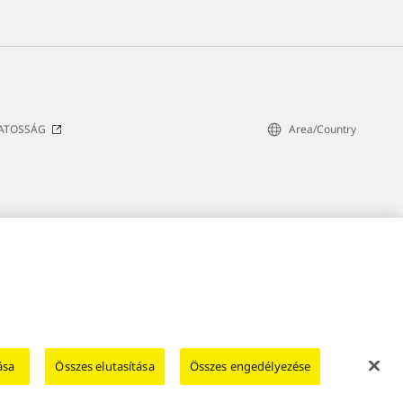
VATOSSÁG
Area/Country
ása
Összes elutasítása
Összes engedélyezése