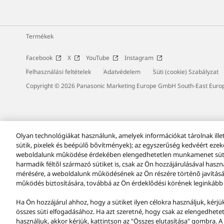
Termékek
Facebook
X
YouTube
Instagram
Felhasználási feltételek
Adatvédelem
Süti (cookie) Szabályzat
Copyright © 2026 Panasonic Marketing Europe GmbH South-East Europe
Olyan technológiákat használunk, amelyek információkat tárolnak ille
sütik, pixelek és beépülő bővítmények); az egyszerűség kedvéért ezeke
weboldalunk működése érdekében elengedhetetlen munkamenet sütike
harmadik féltől származó sütiket is, csak az Ön hozzájárulásával has
mérésére, a weboldalunk működésének az Ön részére történő javításár
működés biztosítására, továbbá az Ön érdeklődési körének leginkább 
Ha Ön hozzájárul ahhoz, hogy a sütiket ilyen célokra használjuk, kérj
összes süti elfogadásához. Ha azt szeretné, hogy csak az elengedhe
használjuk, akkor kérjük, kattintson az "Összes elutasítása" gombra. 