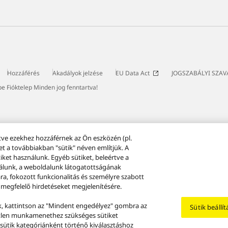
Hozzáférés
Akadályok jelzése
EU Data Act
JOGSZABÁLYI SZA
 Fióktelep Minden jog fenntartva!
tve ezekhez hozzáférnek az Ön eszközén (pl.
t a továbbiakban "sütik" néven említjük. A
t használunk. Egyéb sütiket, beleértve a
ználunk, a weboldalunk látogatottságának
a, fokozott funkcionalitás és személyre szabott
megfelelő hirdetéseket megjelenítésére.
ük, kattintson az "Mindent engedélyez" gombra az
Sütik beállít
tetlen munkamenethez szükséges sütiket
A sütik kategóriánként történő kiválasztáshoz