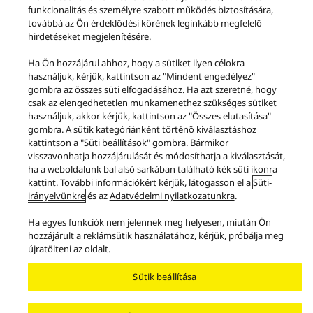
funkcionalitás és személyre szabott működés biztosítására,
továbbá az Ön érdeklődési körének leginkább megfelelő
Termékek
Premium Class
Premium Class C600 Sorozat
hirdetéseket megjelenítésére.
Ha Ön hozzájárul ahhoz, hogy a sütiket ilyen célokra
Facebook
X
YouTube
Instagram
használjuk, kérjük, kattintson az "Mindent engedélyez"
Felhasználási feltételek
Adatvédelem
Süti (cookie) Szabályzat
gombra az összes süti elfogadásához. Ha azt szeretné, hogy
Hozzáférés
Akadályok jelzése
EU Data Act
csak az elengedhetetlen munkamenethez szükséges sütiket
JOGSZABÁLYI SZAVATOSSÁG
használjuk, akkor kérjük, kattintson az "Összes elutasítása"
gombra. A sütik kategóriánként történő kiválasztáshoz
Area/Country
kattintson a "Süti beállítások" gombra. Bármikor
Copyright © 2026 Panasonic Marketing Europe GmbH South-East Europe
visszavonhatja hozzájárulását és módosíthatja a kiválasztását,
Fióktelep Minden jog fenntartva!
ha a weboldalunk bal alsó sarkában található kék süti ikonra
kattint. További információkért kérjük, látogasson el a
Süti-
irányelvünkre
és az
Adatvédelmi nyilatkozatunkra
.
Ha egyes funkciók nem jelennek meg helyesen, miután Ön
hozzájárult a reklámsütik használatához, kérjük, próbálja meg
újratölteni az oldalt.
Sütik beállítása