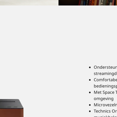
Ondersteunt
streamingdi
Comfortabe
bedienings
Met Space T
omgeving
Microvezelm
Technics Or