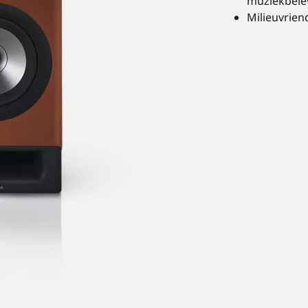
muziekbele
Milieuvrien