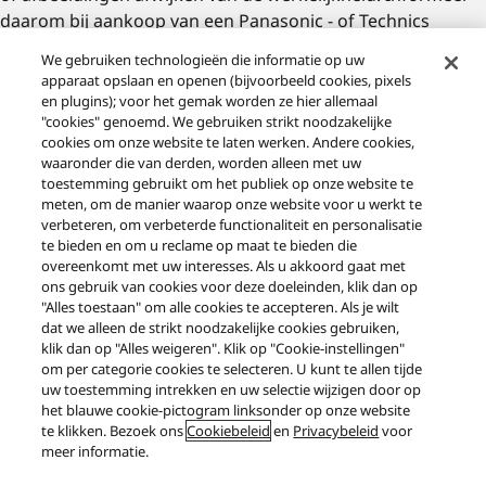
daarom bij aankoop van een Panasonic - of Technics
product altijd of er verschillen zijn met de informatie die u
We gebruiken technologieën die informatie op uw
op deze website heeft gezien. Ook kan het voorkomen dat
apparaat opslaan en openen (bijvoorbeeld cookies, pixels
een product (tijdelijk) niet (meer) leverbaar is.
en plugins); voor het gemak worden ze hier allemaal
"cookies" genoemd. We gebruiken strikt noodzakelijke
Panasonic geeft geen garantie dat de website toegankelijk
cookies om onze website te laten werken. Andere cookies,
waaronder die van derden, worden alleen met uw
is of dat de servers die zorgen voor beschikbaarheid van
toestemming gebruikt om het publiek op onze website te
de website werken.
meten, om de manier waarop onze website voor u werkt te
verbeteren, om verbeterde functionaliteit en personalisatie
Alle op de website vermelden adviesprijzen zijn exclusief
te bieden en om u reclame op maat te bieden die
verwijderingsbijdrage (deze wettelijke
overeenkomt met uw interesses. Als u akkoord gaat met
ons gebruik van cookies voor deze doeleinden, klik dan op
verwijderingsbijdrage maakt een verantwoorde
"Alles toestaan" om alle cookies te accepteren. Als je wilt
(her)verwerking van oude apparatuur mogelijk).
dat we alleen de strikt noodzakelijke cookies gebruiken,
klik dan op "Alles weigeren". Klik op "Cookie-instellingen"
Panasonic is een merknaam van Panasonic Corporation,
om per categorie cookies te selecteren. U kunt te allen tijde
Japan.
uw toestemming intrekken en uw selectie wijzigen door op
het blauwe cookie-pictogram linksonder op onze website
te klikken. Bezoek ons
Cookiebeleid
en
Privacybeleid
voor
meer informatie.