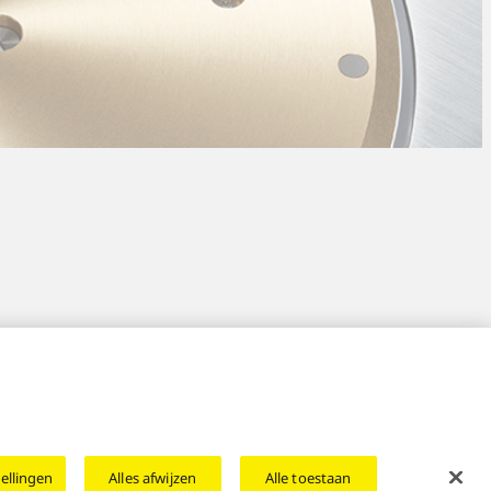
ellingen
Alles afwijzen
Alle toestaan
ering
Wettelijke Garantie
Area/Country