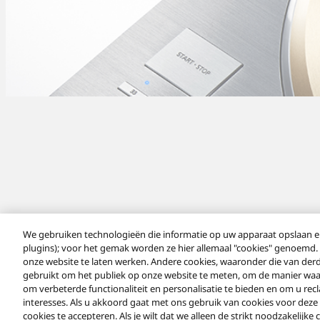
We gebruiken technologieën die informatie op uw apparaat opslaan en
plugins); voor het gemak worden ze hier allemaal "cookies" genoemd.
Produits
Reference Class
Referentieklasse draaitafel
onze website te laten werken. Andere cookies, waaronder die van de
gebruikt om het publiek op onze website te meten, om de manier waa
om verbeterde functionaliteit en personalisatie te bieden en om u r
Facebook
X
YouTube
Instagram
interesses. Als u akkoord gaat met ons gebruik van cookies voor deze d
Gebruiksvoorwaarden
Mededeling bescherming persoonsgegeven
cookies te accepteren. Als je wilt dat we alleen de strikt noodzakelijke