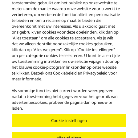
DE SUPPORTPAGINA VOOR DIT PRODUCT
toestemming gebruikt om het publiek op onze website te
meten, om de manier waarop onze website voor u werkt te
BEZOEKEN
verbeteren, om verbeterde functionaliteit en personalisatie
te bieden en om u reclame op maat te bieden die
overeenkomt met uw interesses. Als u akkoord gaat met
ons gebruik van cookies voor deze doeleinden, klik dan op
"Alles toestaan" om alle cookies te accepteren. Als je wilt
dat we alleen de strikt noodzakelijke cookies gebruiken,
klik dan op "Alles weigeren". Klik op "Cookie-instellingen"
Ecodesign informatie downloaden
om per categorie cookies te selecteren. U kunt te allen tijde
uw toestemming intrekken en uw selectie wijzigen door op
het blauwe cookie-pictogram linksonder op onze website
te klikken. Bezoek ons
Cookiebeleid
en
Privacybeleid
voor
meer informatie.
Als sommige functies niet correct worden weergegeven
Produits
Premium Class
SL-100C
nadat u toestemming hebt gegeven voor het gebruik van
advertentiecookies, probeer de pagina dan opnieuw te
laden.
Facebook
X
YouTube
Instagram
Gebruiksvoorwaarden
Cookie-instellingen
Mededeling bescherming persoonsgegevens
Cookiebeleid
Toegankelijkheid
Rapporteren
EU-gegevensverordering
Wettelijke Garantie