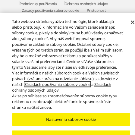
Podmienky používania
Ochrana osobných údajov
Zásady používania súborov cookie
Prístupnosť
Nahlásiť prekážky
EU Data Act
ZÁKONNÁ ZÁRUKA
Táto webová stránka využíva technológie, ktoré ukladajú
Area/Country
alebo pristupujú k informáciám vo Vašom zariadení (napr.
súbory cookie, pixely a doplnky); tu sa budú všetky označovať
Copyright © 2026 Panasonic Marketing Europe GmbH - organizačná zložka
ako „súbory cookie“. Aby náš web fungoval správne,
Slovenská republika Všetky práva vyhradené
používame základné súbory cookie. Ostatné súbory cookie,
vrátane tých od tretích strán, sa použijú iba s Vašim súhlasom,
aby bolo možné zobrazovať reklamu a ponúkať služby v
súlade s vašimi preferenciami. Ceníme si Vaše súkromie a
týmto Vás žiadame, aby ste nižšie uviedli svoje preferencie.
Viac informácií o našich súboroch cookie a Vašich súvisiacich
právach (vrátane práva na odvolanie súhlasu) sa dozviete v
našich
Zásadách používania súborov cookie
a
Zásadách
ochrany osobných údajov
.
Ak sa po súhlase so zhromažďovaním súborov cookie typu
reklamou nezobrazujú niektoré funkcie správne, skúste
stránku načítať znova.
Nastavenia súborov cookie