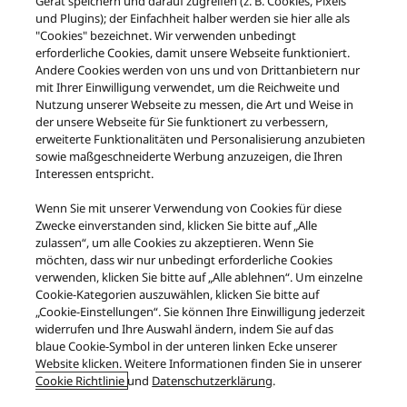
Gerät speichern und darauf zugreifen (z. B. Cookies, Pixels
Technics_SL1300_infosheet_DE_web
und Plugins); der Einfachheit halber werden sie hier alle als
"Cookies" bezeichnet. Wir verwenden unbedingt
erforderliche Cookies, damit unsere Webseite funktioniert.
Andere Cookies werden von uns und von Drittanbietern nur
Download Ecodesign information
mit Ihrer Einwilligung verwendet, um die Reichweite und
Nutzung unserer Webseite zu messen, die Art und Weise in
der unsere Webseite für Sie funktionert zu verbessern,
erweiterte Funktionalitäten und Personalisierung anzubieten
sowie maßgeschneiderte Werbung anzuzeigen, die Ihren
Interessen entspricht.
Facebook
X
YouTube
Instagram
Wenn Sie mit unserer Verwendung von Cookies für diese
Nutzungsbedingungen
Datenschutzerklärung
Kontakt
Zwecke einverstanden sind, klicken Sie bitte auf „Alle
Cookie-Richtlinie
Impressum
AGB des Technics Onlineshops
zulassen“, um alle Cookies zu akzeptieren. Wenn Sie
FAQ des Technics Onlineshops
Rücknahme von Geräten
möchten, dass wir nur unbedingt erforderliche Cookies
verwenden, klicken Sie bitte auf „Alle ablehnen“. Um einzelne
Barrierefreiheit
Barrieren melden
Datenverordnung
Cookie-Kategorien auszuwählen, klicken Sie bitte auf
GESETZLICHE GEWÄHRLEISTUNG
„Cookie-Einstellungen“. Sie können Ihre Einwilligung jederzeit
Area/Country
widerrufen und Ihre Auswahl ändern, indem Sie auf das
blaue Cookie-Symbol in der unteren linken Ecke unserer
Copyright © 2026 Panasonic Marketing Europe GmbH
Website klicken. Weitere Informationen finden Sie in unserer
Cookie Richtlinie
und
Datenschutzerklärung
.