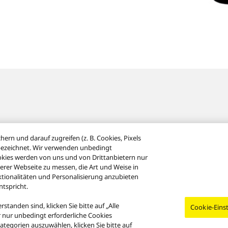
rn und darauf zugreifen (z. B. Cookies, Pixels
s" bezeichnet. Wir verwenden unbedingt
ookies werden von uns und von Drittanbietern nur
erer Webseite zu messen, die Art und Weise in
nktionalitäten und Personalisierung anzubieten
tspricht.
e-Richtlinie
Impressum
AGB des Technics Onlineshops
FAQ des Tech
anden sind, klicken Sie bitte auf „Alle
Cookie-Eins
TZLICHE GEWÄHRLEISTUNG
r nur unbedingt erforderliche Cookies
ategorien auszuwählen, klicken Sie bitte auf