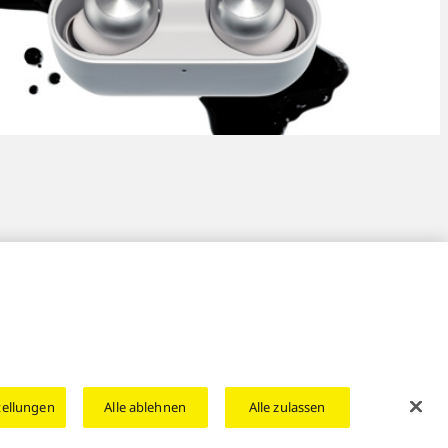
nics Onlineshops
Rücknahme von Geräten
Area/Country
tellungen
Alle ablehnen
Alle zulassen