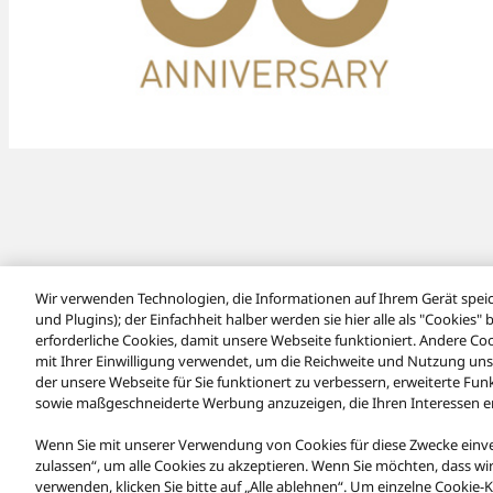
Wir verwenden Technologien, die Informationen auf Ihrem Gerät speiche
und Plugins); der Einfachheit halber werden sie hier alle als "Cookie
erforderliche Cookies, damit unsere Webseite funktioniert. Andere C
mit Ihrer Einwilligung verwendet, um die Reichweite und Nutzung uns
der unsere Webseite für Sie funktionert zu verbessern, erweiterte Fu
sowie maßgeschneiderte Werbung anzuzeigen, die Ihren Interessen en
Facebook
X
YouTube
Instagram
Nutzungsbedingungen
Datenschutzerklärung
Kontakt
Cooki
Wenn Sie mit unserer Verwendung von Cookies für diese Zwecke einverst
Barrierefreiheit
Barrieren melden
Datenverordnung
GESE
zulassen“, um alle Cookies zu akzeptieren. Wenn Sie möchten, dass wi
verwenden, klicken Sie bitte auf „Alle ablehnen“. Um einzelne Cookie-K
Copyright © 2026 Panasonic Marketing Europe GmbH