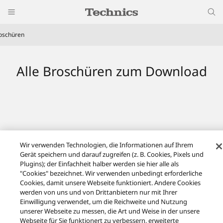
oschüren
Alle Broschüren zum Download
Wir verwenden Technologien, die Informationen auf Ihrem
Facebook
X
YouTube
Instagram
Gerät speichern und darauf zugreifen (z. B. Cookies, Pixels und
Nutzungsbedingungen
Datenschutzerklärung
Kontakt
Plugins); der Einfachheit halber werden sie hier alle als
Cookie-Richtlinie
"Cookies" bezeichnet. Wir verwenden unbedingt erforderliche
Impressum
AGB des Technics Onlineshops
Cookies, damit unsere Webseite funktioniert. Andere Cookies
FAQ des Technics Onlineshops
Rücknahme von Geräten
werden von uns und von Drittanbietern nur mit Ihrer
Barrierefreiheit
Barrieren melden
Datenverordnung
Einwilligung verwendet, um die Reichweite und Nutzung
GESETZLICHE GEWÄHRLEISTUNG
unserer Webseite zu messen, die Art und Weise in der unsere
Area/Country
Webseite für Sie funktionert zu verbessern, erweiterte