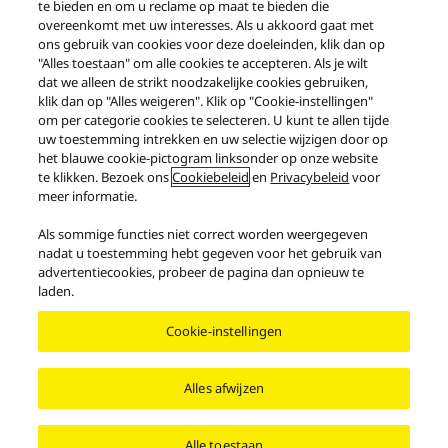
See product page
te bieden en om u reclame op maat te bieden die
overeenkomt met uw interesses. Als u akkoord gaat met
ons gebruik van cookies voor deze doeleinden, klik dan op
"Alles toestaan" om alle cookies te accepteren. Als je wilt
Afdrukken
dat we alleen de strikt noodzakelijke cookies gebruiken,
klik dan op "Alles weigeren". Klik op "Cookie-instellingen"
om per categorie cookies te selecteren. U kunt te allen tijde
uw toestemming intrekken en uw selectie wijzigen door op
het blauwe cookie-pictogram linksonder op onze website
te klikken. Bezoek ons
Cookiebeleid
en
Privacybeleid
voor
meer informatie.
Produits
Grand Class
Grand Class serie SL-1200
Als sommige functies niet correct worden weergegeven
SL-1210GR
nadat u toestemming hebt gegeven voor het gebruik van
advertentiecookies, probeer de pagina dan opnieuw te
laden.
Facebook
X
YouTube
Instagram
Gebruiksvoorwaarden
Cookie-instellingen
Mededeling bescherming persoonsgegevens
Cookiebeleid
Toegankelijkheid
Rapporteren
EU-gegevensverordering
Wettelijke Garantie
Alles afwijzen
Area/Country
Copyright © 2026 Panasonic Belgium Branch Of Panasonic Marketing
Alle toestaan