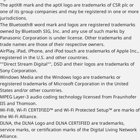
The aptX® mark and the aptX logo are trademarks of CSR plc or
one of its group companies and may be registered in one or more
jurisdictions.
The Bluetooth® word mark and logos are registered trademarks
owned by Bluetooth SIG, Inc. and any use of such marks by
Panasonic Corporation is under license. Other trademarks and
trade names are those of their respective owners.
AirPlay, iPad, iPhone, and iPod touch are trademarks of Apple Inc.,
registered in the U.S. and other countries.
""Direct Stream Digital"", DSD and their logos are trademarks of
Sony Corporation.
Windows Media and the Windows logo are trademarks or
registered trademarks of Microsoft Corporation in the United
States and/or other countries.
MPEG Layer-3 audio coding technology licensed from Fraunhofer
IIS and Thomson.
Wi-Fi®, Wi-Fi CERTIFIED™ and Wi-Fi Protected Setup™ are marks of
the Wi-Fi Alliance.
DLNA, the DLNA Logo and DLNA CERTIFIED are trademarks,
service marks, or certification marks of the Digital Living Network
Alliance.