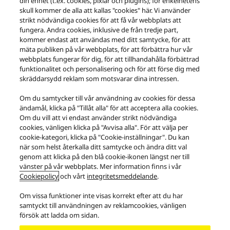
din enhet (t.ex. cookies, pixlar och plugins); för enkelhetens
skull kommer de alla att kallas "cookies" här. Vi använder
strikt nödvändiga cookies för att få vår webbplats att
fungera. Andra cookies, inklusive de från tredje part,
kommer endast att användas med ditt samtycke, för att
mäta publiken på vår webbplats, för att förbättra hur vår
webbplats fungerar för dig, för att tillhandahålla förbättrad
Nätverksförstärkare SU-G30
funktionalitet och personalisering och för att förse dig med
skräddarsydd reklam som motsvarar dina intressen.
Om du samtycker till vår användning av cookies för dessa
ändamål, klicka på "Tillåt alla" för att acceptera alla cookies.
BESÖK SUPPORTSIDAN FÖR DENNA PRODUKT
Om du vill att vi endast använder strikt nödvändiga
cookies, vänligen klicka på "Avvisa alla". För att välja per
cookie-kategori, klicka på "Cookie-inställningar". Du kan
när som helst återkalla ditt samtycke och ändra ditt val
genom att klicka på den blå cookie-ikonen längst ner till
vänster på vår webbplats. Mer information finns i vår
Cookiepolicy
och vårt
integritetsmeddelande
.
Om vissa funktioner inte visas korrekt efter att du har
samtyckt till användningen av reklamcookies, vänligen
försök att ladda om sidan.