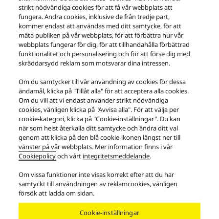
strikt nödvändiga cookies för att få vår webbplats att
fungera. Andra cookies, inklusive de från tredje part,
kommer endast att användas med ditt samtycke, för att
mäta publiken på vår webbplats, för att förbättra hur vår
webbplats fungerar för dig, för att tillhandahålla förbättrad
Musikserver ST-G30
funktionalitet och personalisering och för att förse dig med
skräddarsydd reklam som motsvarar dina intressen.
Om du samtycker till vår användning av cookies för dessa
ändamål, klicka på "Tillåt alla" för att acceptera alla cookies.
BESÖK SUPPORTSIDAN FÖR DENNA PRODUKT
Om du vill att vi endast använder strikt nödvändiga
cookies, vänligen klicka på "Avvisa alla". För att välja per
cookie-kategori, klicka på "Cookie-inställningar". Du kan
när som helst återkalla ditt samtycke och ändra ditt val
genom att klicka på den blå cookie-ikonen längst ner till
vänster på vår webbplats. Mer information finns i vår
Cookiepolicy
och vårt
integritetsmeddelande
.
Om vissa funktioner inte visas korrekt efter att du har
samtyckt till användningen av reklamcookies, vänligen
försök att ladda om sidan.
Cookie-inställningar
Facebook
X
YouTube
Instagram