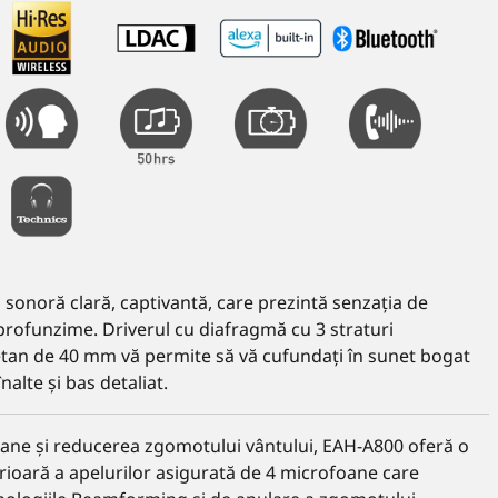
 sonoră clară, captivantă, care prezintă senzația de
 profunzime. Driverul cu diafragmă cu 3 straturi
tan de 40 mm vă permite să vă cufundați în sunet bogat
nalte și bas detaliat.
ane și reducerea zgomotului vântului, EAH-A800 oferă o
erioară a apelurilor asigurată de 4 microfoane care