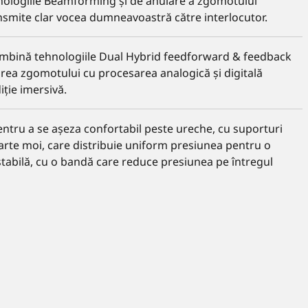
nologiile Beamforming și de anulare a zgomotului
nsmite clar vocea dumneavoastră către interlocutor.
mbină tehnologiile Dual Hybrid feedforward & feedback
rea zgomotului cu procesarea analogică și digitală
ție imersivă.
entru a se așeza confortabil peste ureche, cu suporturi
oarte moi, care distribuie uniform presiunea pentru o
stabilă, cu o bandă care reduce presiunea pe întregul