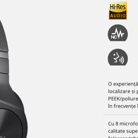
O experiență
localizare și
PEEK/poliure
în frecvențe î
Cu 8 microfo
calitate sup