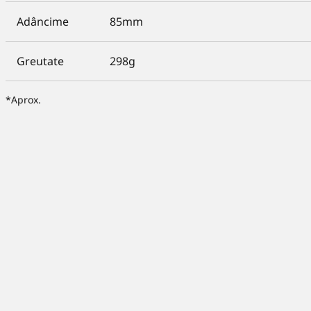
Adâncime
85mm
Greutate
298g
*Aprox.