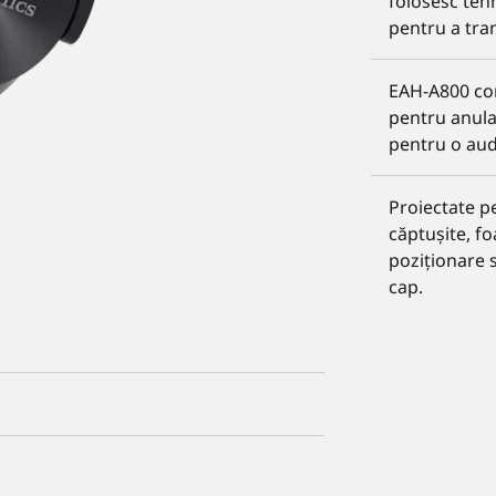
folosesc teh
pentru a tra
EAH-A800 co
pentru anula
pentru o audi
Proiectate p
căptușite, f
poziționare 
cap.