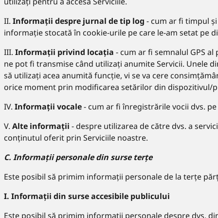
utilizați pentru a accesa Serviciile.
II.
Informații despre jurnal de tip log
- cum ar fi timpul și
informație stocată în cookie-urile pe care le-am setat pe dis
III.
Informații privind locația
- cum ar fi semnalul GPS al 
ne pot fi transmise când utilizați anumite Servicii. Unele d
să utilizați acea anumită funcție, vi se va cere consimțămâ
orice moment prin modificarea setărilor din dispozitivul/
IV.
Informații vocale
- cum ar fi înregistrările vocii dvs. 
V.
Alte informații
- despre utilizarea de către dvs. a servicii
conținutul oferit prin Serviciile noastre.
C. Informații personale din surse terțe
Este posibil să primim informații personale de la terțe păr
I. Informații din surse accesibile publicului
Este posibil să primim informații personale despre dvs. din 