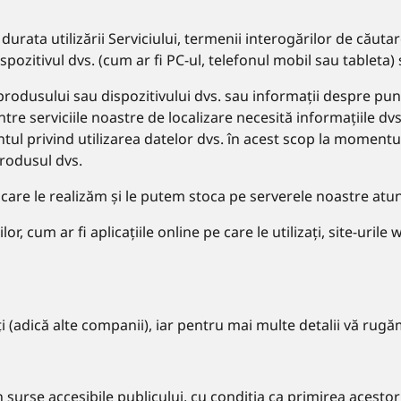
 durata utilizării Serviciului, termenii interogărilor de căutar
pozitivul dvs. (cum ar fi PC-ul, telefonul mobil sau tableta) 
produsului sau dispozitivului dvs. sau informații despre pun
intre serviciile noastre de localizare necesită informațiile d
ntul privind utilizarea datelor dvs. în acest scop la momentu
produsul dvs.
pe care le realizăm și le putem stoca pe serverele noastre atu
lor, cum ar fi aplicațiile online pe care le utilizați, site-urile
ți (adică alte companii), iar pentru mai multe detalii vă ru
surse accesibile publicului, cu condiția ca primirea acestor i