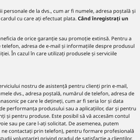
 personale de la dvs., cum ar fi numele, adresa poștală și
ardul cu care ați efectuat plata.
Când înregistrați un
eneficia de orice garanție sau promoție extinsă. Pentru a
 telefon, adresa de e-mail și informațiile despre produsul
iei. În cazul în care utilizați produsele și serviciile
viciului nostru de asistență pentru clienți prin e-mail,
 numele dvs., adresa poștală, numărul de telefon, adresa de
sonic pe care le dețineți, cum ar fi seria lor și data
de performanța produsului sau a aplicațiilor, dar și pentru
enți și pentru produse. Este posibil să vă accesăm contul
voie sau pe care l-ați solicitat. De asemenea, putem
nd ne contactați prin telefon), pentru formare profesională
udii voluntar(e) privind gradul de satisfacție a clienților.