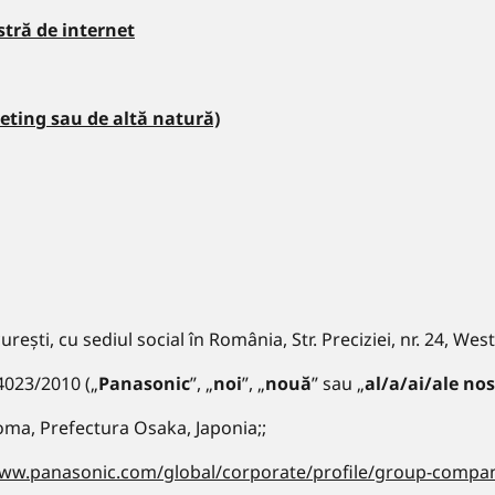
stră de internet
keting sau de altă natură)
rești, cu sediul social în România, Str. Preciziei, nr. 24, Wes
4023/2010 („
Panasonic
”, „
noi
”, „
nouă
” sau „
al/a/ai/ale no
oma, Prefectura Osaka, Japonia;;
www.panasonic.com/global/corporate/profile/group-compa