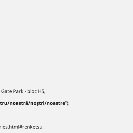
t Gate Park - bloc H5,
stru/noastră/noștri/noastre
”);
nies.html#renketsu
.