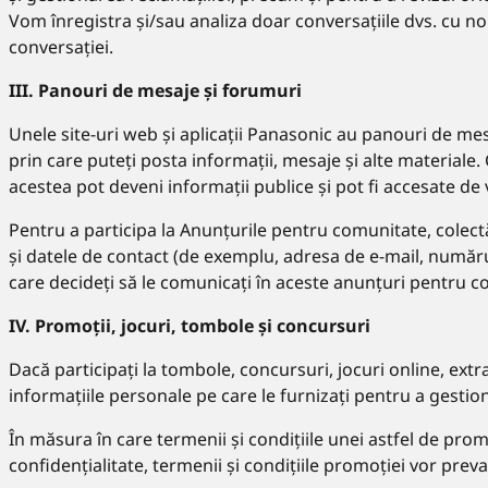
Vom înregistra și/sau analiza doar conversațiile dvs. cu noi
conversației.
III. Panouri de mesaje și forumuri
Unele site-uri web și aplicații Panasonic au panouri de mesaje
prin care puteți posta informații, mesaje și alte materiale.
acestea pot deveni informații publice și pot fi accesate de vi
Pentru a participa la Anunțurile pentru comunitate, colect
și datele de contact (de exemplu, adresa de e-mail, numărul 
care decideți să le comunicați în aceste anunțuri pentru c
IV. Promoții, jocuri, tombole și concursuri
Dacă participați la tombole, concursuri, jocuri online, extr
informațiile personale pe care le furnizați pentru a gestion
În măsura în care termenii și condițiile unei astfel de prom
confidențialitate, termenii și condițiile promoției vor preval