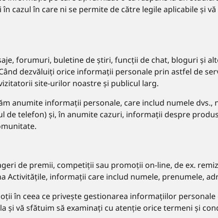
 în cazul în care ni se permite de către legile aplicabile și 
, forumuri, buletine de știri, funcții de chat, bloguri și alte
 Când dezvăluiți orice informații personale prin astfel de se
zitatorii site-urilor noastre și publicul larg.
ăm anumite informații personale, care includ numele dvs., nu
de telefon) și, în anumite cazuri, informații despre produs, 
omunitate.
ageri de premii, competiții sau promoții on-line, de ex. remiz
a Activitățile, informații care includ numele, prenumele, adr
oții în ceea ce privește gestionarea informațiilor personale 
a și vă sfătuim să examinați cu atenție orice termeni și condiț