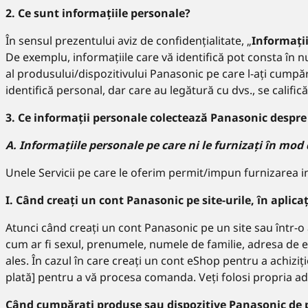
2. Ce sunt informațiile personale?
În sensul prezentului aviz de confidențialitate, „
Informații
De exemplu, informațiile care vă identifică pot consta în nu
al produsului/dispozitivului Panasonic pe care l-ați cumpăra
identifică personal, dar care au legătură cu dvs., se califi
3. Ce informații personale colectează Panasonic despre
A. Informațiile personale pe care ni le furnizați în mo
Unele Servicii pe care le oferim permit/impun furnizarea i
I. Când creați un cont Panasonic pe site-urile, în aplic
Atunci când creați un cont Panasonic pe un site sau într-o
cum ar fi sexul, prenumele, numele de familie, adresa de e-ma
ales. În cazul în care creați un cont eShop pentru a achizi
plată] pentru a vă procesa comanda. Veți folosi propria ad
Când cumpărați produse sau dispozitive Panasonic de 