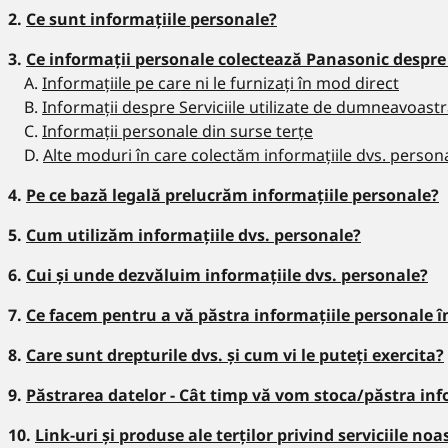
2.
Ce sunt informațiile personale?
3.
Ce informații personale colectează Panasonic despre
A.
Informațiile pe care ni le furnizați în mod direct
B.
Informații despre Serviciile utilizate de dumneavoast
C.
Informații personale din surse terțe
D.
Alte moduri în care colectăm informațiile dvs. person
4.
Pe ce bază legală prelucrăm informațiile personale?
5.
Cum utilizăm informațiile dvs. personale?
6.
Cui și unde dezvăluim informațiile dvs. personale?
7.
Ce facem pentru a vă păstra informațiile personale î
8.
Care sunt drepturile dvs. și cum vi le puteți exercita?
9.
Păstrarea datelor - Cât timp vă vom stoca/păstra inf
10.
Link-uri și produse ale terților privind serviciile noa