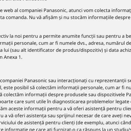
te web al companiei Panasonic, atunci vom colecta informații
ta comanda. Nu vă afișăm și nu stocăm informațiile despre c
ectiv la noi pentru a permite anumite funcții sau pentru a b
ormații personale, cum ar fi numele dvs., adresa, numărul de
 lui (sau alt identificator de produs/dispozitiv) și data achiziț
n Anexa 1.
 companiei Panasonic sau interacționați cu reprezentanții ser
al, este posibil să colectăm informații personale, cum ar fi
ă colectăm informații despre produsele sau dispozitivele Pana
poarte care sunt utile în diagnosticarea problemelor legate 
izăm aceste informații pentru a vă oferi asistență pentru cli
 a vă oferi asistența sau sprijinul necesar de care aveți ne
erviciului de asistență pentru clienți (de exemplu, atunci câ
e informație pe care ați furnizat-o ca răspuns la un studiu/st