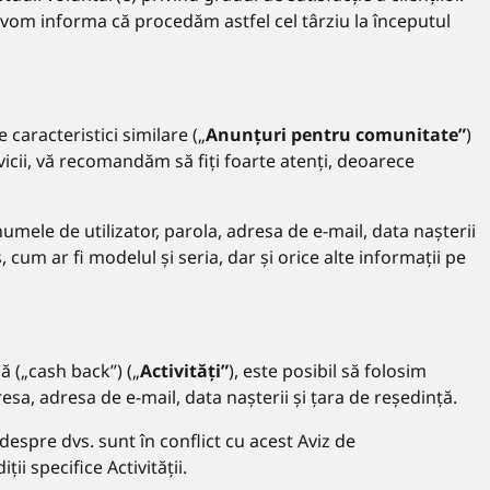
vă vom informa că procedăm astfel cel târziu la începutul
 caracteristici similare („
Anunțuri pentru comunitate”
)
rvicii, vă recomandăm să fiți foarte atenți, deoarece
mele de utilizator, parola, adresa de e-mail, data nașterii
cum ar fi modelul și seria, dar și orice alte informații pe
ă („cash back”) („
Activități”
), este posibil să folosim
esa, adresa de e-mail, data nașterii și țara de reședință.
despre dvs. sunt în conflict cu acest Aviz de
ii specifice Activității.