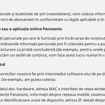
nale și buletinele de știri (newslettere), vom colecta inform
cii de abonament în conformitate cu legile aplicabile și în c
b sau o aplicație online Panasonic
ii personale pe care le furnizați prin încărcarea de conținut (
următoarele informații personale pot fi colectate pentru a pu
e facturare ca probă concludentă (de exemplu, pentru unele p
olectăm un astfel de conținut, vom face acest lucru numai în c
tră
erviciilor noastre fie prin intermediul software-ului de pe d
ne. De exemplu, am putea colecta:
elul dvs. hardware, adresa MAC a interfeței de rețea wireles
u clienții Panasonic, informații despre rețeaua mobilă, sistem
lte identificatoare unice de dispozitiv, adresa IP, detalii desp