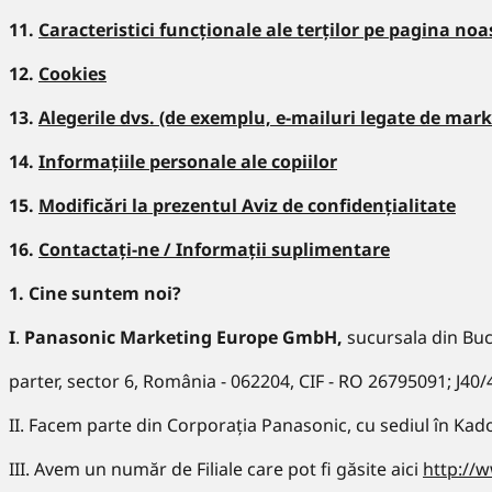
11.
Caracteristici funcționale ale terților pe pagina noa
12.
Cookies
13.
Alegerile dvs. (de exemplu, e-mailuri legate de mar
14.
Informațiile personale ale copiilor
15.
Modificări la prezentul Aviz de confidențialitate
16.
Contactați-ne / Informații suplimentare
1. Cine suntem noi?
I
.
Panasonic Marketing Europe GmbH,
sucursala din Bucu
parter, sector 6, România - 062204, CIF - RO 26795091; J40/
II. Facem parte din Corporația Panasonic, cu sediul în Kad
III. Avem un număr de Filiale care pot fi găsite aici
http://