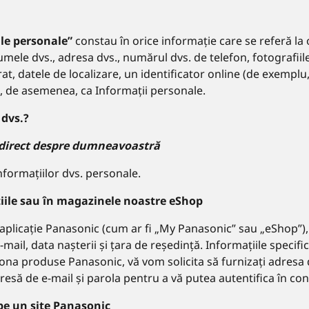
le personale”
constau în orice informație care se referă la o
mele dvs., adresa dvs., numărul dvs. de telefon, fotografiile 
t, datele de localizare, un identificator online (de exemplu,
că, de asemenea, ca Informații personale.
 dvs.?
d direct despre dumneavoastră
nformațiilor dvs. personale.
ațiile sau în magazinele noastre eShop
 aplicație Panasonic (cum ar fi „My Panasonic” sau „eShop”),
il, data nașterii și țara de reședință. Informațiile specifice 
ționa produse Panasonic, vă vom solicita să furnizați adresa
resă de e-mail și parola pentru a vă putea autentifica în c
pe un site Panasonic