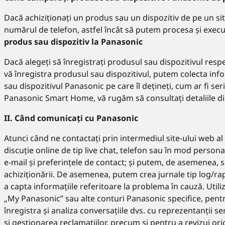
Dacă achiziționați un produs sau un dispozitiv de pe un si
numărul de telefon, astfel încât să putem procesa și execu
produs sau dispozitiv la Panasonic
Dacă alegeți să înregistrați produsul sau dispozitivul resp
vă înregistra produsul sau dispozitivul, putem colecta inf
sau dispozitivul Panasonic pe care îl dețineți, cum ar fi seria
Panasonic Smart Home, vă rugăm să consultați detaliile di
II. Când comunicați cu Panasonic
Atunci când ne contactați prin intermediul site-ului web al
discuție online de tip live chat, telefon sau în mod person
e-mail și preferințele de contact; și putem, de asemenea, s
achiziționării. De asemenea, putem crea jurnale tip log/ra
a capta informațiile referitoare la problema în cauză. Util
„My Panasonic” sau alte conturi Panasonic specifice, pentru
înregistra și analiza conversațiile dvs. cu reprezentanții s
și gestionarea reclamațiilor, precum și pentru a revizui oric