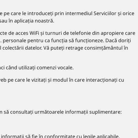
e pe care le introduceți prin intermediul Serviciilor și orice
sau în aplicația noastră.
cte de acces WiFi și turnuri de telefonie din apropiere care
vs. personale pentru ca funcția să funcționeze. Dacă doriți
l colectării datelor. Vă puteți retrage consimțământul în
nci când utilizați comenzi vocale.
 web pe care le vizitați și modul în care interacționați cu
găm să consultați următoarele informații suplimentare:
nformații să fie în conformitate cu legile aplicabile,