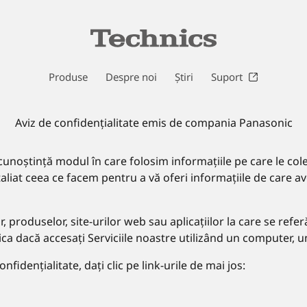
Produse
Despre noi
Știri
Suport
Aviz de confidențialitate emis de compania Panasonic
 cunoștință modul în care folosim informațiile pe care le co
aliat ceea ce facem pentru a vă oferi informațiile de care av
lor, produselor, site-urilor web sau aplicațiilor la care se re
ica dacă accesați Serviciile noastre utilizând un computer, un 
idențialitate, dați clic pe link-urile de mai jos: