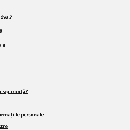
 dvs.?
ră
ale
n siguranță?
ormațiile personale
stre