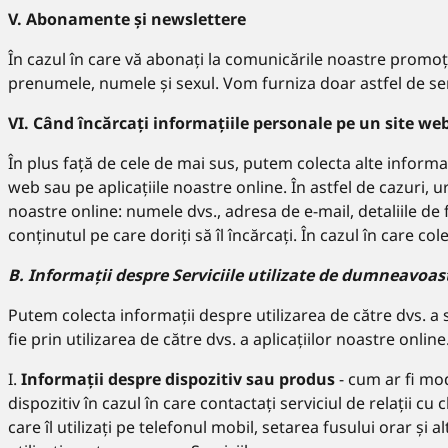
V. Abonamente și newslettere
În cazul în care vă abonați la comunicările noastre promoțio
prenumele, numele și sexul. Vom furniza doar astfel de servi
VI. Când încărcați informațiile personale pe un site we
În plus față de cele de mai sus, putem colecta alte informaț
web sau pe aplicațiile noastre online. În astfel de cazuri, 
noastre online: numele dvs., adresa de e-mail, detaliile d
conținutul pe care doriți să îl încărcați. În cazul în care c
B. Informații despre Serviciile utilizate de dumneavoas
Putem colecta informații despre utilizarea de către dvs. a s
fie prin utilizarea de către dvs. a aplicațiilor noastre onli
I.
Informații despre dispozitiv sau produs
- cum ar fi mod
dispozitiv în cazul în care contactați serviciul de relații c
care îl utilizați pe telefonul mobil, setarea fusului orar și a