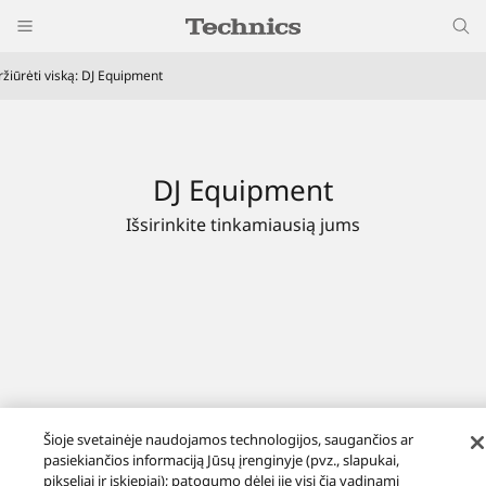
ržiūrėti viską: DJ Equipment
DJ Equipment
Išsirinkite tinkamiausią jums
Šioje svetainėje naudojamos technologijos, saugančios ar
pasiekiančios informaciją Jūsų įrenginyje (pvz., slapukai,
pikseliai ir įskiepiai); patogumo dėlei jie visi čia vadinami