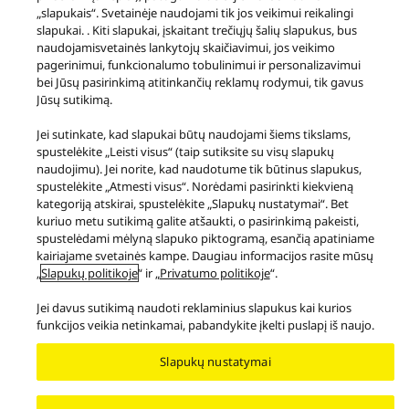
„slapukais“. Svetainėje naudojami tik jos veikimui reikalingi
slapukai. . Kiti slapukai, įskaitant trečiųjų šalių slapukus, bus
Gaminiai
DJ Equipment
naudojamisvetainės lankytojų skaičiavimui, jos veikimo
pagerinimui, funkcionalumo tobulinimui ir personalizavimui
bei Jūsų pasirinkimą atitinkančių reklamų rodymui, tik gavus
Facebook
X
YouTube
Instagram
Jūsų sutikimą.
Sąlygos ir nuostatos
Privatumo politika
Slapukų politika
Prieinamumas
Pranešti apie kliūtis
EU Data Act
Jei sutinkate, kad slapukai būtų naudojami šiems tikslams,
TEISINĖ GARANTIJA
spustelėkite „Leisti visus“ (taip sutiksite su visų slapukų
naudojimu). Jei norite, kad naudotume tik būtinus slapukus,
Area/Country
spustelėkite „Atmesti visus“. Norėdami pasirinkti kiekvieną
Copyright © 2026 Panasonic Marketing Europe GmbH
kategoriją atskirai, spustelėkite „Slapukų nustatymai“. Bet
kuriuo metu sutikimą galite atšaukti, o pasirinkimą pakeisti,
spustelėdami mėlyną slapuko piktogramą, esančią apatiniame
kairiajame svetainės kampe. Daugiau informacijos rasite mūsų
„
Slapukų politikoje
“ ir „
Privatumo politikoje
“.
Jei davus sutikimą naudoti reklaminius slapukus kai kurios
funkcijos veikia netinkamai, pabandykite įkelti puslapį iš naujo.
Slapukų nustatymai