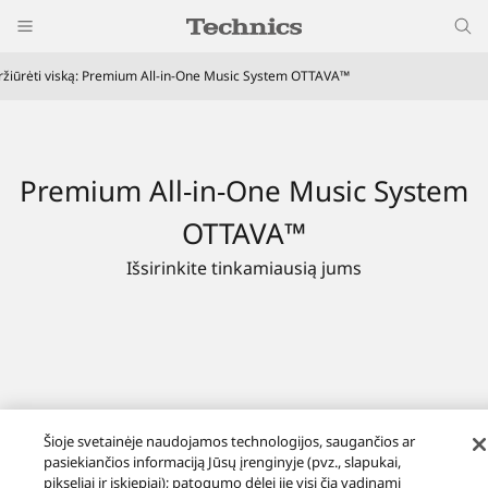
ržiūrėti viską: Premium All-in-One Music System OTTAVA™
Premium All-in-One Music System
OTTAVA™
Išsirinkite tinkamiausią jums
Šioje svetainėje naudojamos technologijos, saugančios ar
pasiekiančios informaciją Jūsų įrenginyje (pvz., slapukai,
pikseliai ir įskiepiai); patogumo dėlei jie visi čia vadinami