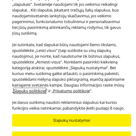
„slapukais“. Svetainėje naudojami tik jos veikimui reikalingi
slapukai. . Kiti slapukai, įskaitant trečiųjų šalių slapukus, bus
naudojamisvetainės lankytojų skaičiavimui, jos veikimo
pagerinimui, funkcionalumo tobulinimui ir personalizavimui
Gaminiai
Aukščiausios klasės
bei Jūsų pasirinkimą atitinkančių reklamų rodymui, tik gavus
Premium All-in-One Music System OTTAVA™
Jūsų sutikimą.
Jei sutinkate, kad slapukai būtų naudojami šiems tikslams,
Facebook
X
YouTube
Instagram
spustelėkite „Leisti visus“ (taip sutiksite su visų slapukų
Sąlygos ir nuostatos
Privatumo politika
Slapukų politika
naudojimu). Jei norite, kad naudotume tik būtinus slapukus,
Prieinamumas
Pranešti apie kliūtis
EU Data Act
spustelėkite „Atmesti visus“. Norėdami pasirinkti kiekvieną
TEISINĖ GARANTIJA
kategoriją atskirai, spustelėkite „Slapukų nustatymai“. Bet
kuriuo metu sutikimą galite atšaukti, o pasirinkimą pakeisti,
Area/Country
spustelėdami mėlyną slapuko piktogramą, esančią apatiniame
Copyright © 2026 Panasonic Marketing Europe GmbH
kairiajame svetainės kampe. Daugiau informacijos rasite mūsų
„
Slapukų politikoje
“ ir „
Privatumo politikoje
“.
Jei davus sutikimą naudoti reklaminius slapukus kai kurios
funkcijos veikia netinkamai, pabandykite įkelti puslapį iš naujo.
Slapukų nustatymai