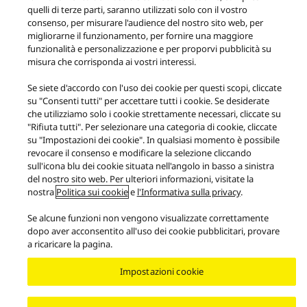
quelli di terze parti, saranno utilizzati solo con il vostro
consenso, per misurare l'audience del nostro sito web, per
Prodotti
Reference Class
migliorarne il funzionamento, per fornire una maggiore
funzionalità e personalizzazione e per proporvi pubblicità su
misura che corrisponda ai vostri interessi.
Facebook
YouTube
Instagram
Filosofia di Technics
Condizioni d'uso
Informativa sulla Privacy
Se siete d'accordo con l'uso dei cookie per questi scopi, cliccate
Contatti
Informativa sui cookie
su "Consenti tutti" per accettare tutti i cookie. Se desiderate
Informazioni Pre-contrattuali e Condizioni di Vendita
Accessibilità
che utilizziamo solo i cookie strettamente necessari, cliccate su
"Rifiuta tutti". Per selezionare una categoria di cookie, cliccate
Signalizing
EU Data Act
Garanzia legale
su "Impostazioni dei cookie". In qualsiasi momento è possibile
Area/Country
revocare il consenso e modificare la selezione cliccando
Copyright © 2026 Panasonic Italia Branch Office of Panasonic Marketing
sull'icona blu dei cookie situata nell'angolo in basso a sinistra
Europe GmbH. Tutti i diritti sono riservati. P.IVA: 07409680969
del nostro sito web. Per ulteriori informazioni, visitate la
nostra
Politica sui cookie
e
l'Informativa sulla privacy
.
Se alcune funzioni non vengono visualizzate correttamente
dopo aver acconsentito all'uso dei cookie pubblicitari, provare
a ricaricare la pagina.
Impostazioni cookie