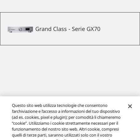
Grand Class - Serie GX70
Questo sito web utilizza tecnologie che consentono
Amplificatore audio di rete SU-GX70
l’archiviazione e l’accesso a informazioni del tuo dispositivo
(ad es. cookies, pixel e plugin); per comodità li chiameremo
“cookie”. Utilizziamo i cookie strettamente necessari per il
funzionamento del nostro sito web. Altri cookie, compresi
VISITA LA PAGINA DI SUPPORTO DEDICATA A
quelli di terze parti, saranno utilizzati solo con il vostro