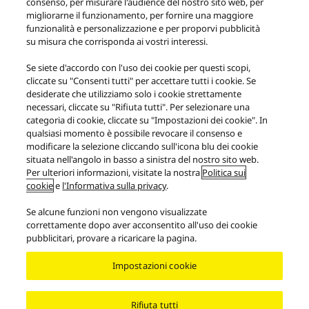
consenso, per misurare l'audience del nostro sito web, per
QUESTO PRODOTTO
migliorarne il funzionamento, per fornire una maggiore
funzionalità e personalizzazione e per proporvi pubblicità
su misura che corrisponda ai vostri interessi.
Se siete d'accordo con l'uso dei cookie per questi scopi,
cliccate su "Consenti tutti" per accettare tutti i cookie. Se
desiderate che utilizziamo solo i cookie strettamente
Scarica le informazioni per la progettazione eco
necessari, cliccate su "Rifiuta tutti". Per selezionare una
compatibile
categoria di cookie, cliccate su "Impostazioni dei cookie". In
qualsiasi momento è possibile revocare il consenso e
modificare la selezione cliccando sull'icona blu dei cookie
situata nell'angolo in basso a sinistra del nostro sito web.
Per ulteriori informazioni, visitate la nostra
Politica sui
cookie
e
l'Informativa sulla privacy
.
Prodotti
Grand Class
Grand Class - Serie GX70
SU-GX70
Se alcune funzioni non vengono visualizzate
correttamente dopo aver acconsentito all'uso dei cookie
pubblicitari, provare a ricaricare la pagina.
Facebook
YouTube
Instagram
Filosofia di Technics
Condizioni d'uso
Informativa sulla Privacy
Impostazioni cookie
Contatti
Informativa sui cookie
Informazioni Pre-contrattuali e Condizioni di Vendita
Accessibilità
Signalizing
EU Data Act
Garanzia legale
Rifiuta tutti