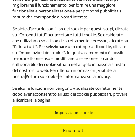
Orchestration Concept
migliorarne il funzionamento, per fornire una maggiore
funzionalità e personalizzazione e per proporvi pubblicità su
Facebook
YouTube
Instagram
misura che corrisponda ai vostri interessi.
Filosofia di Technics
Condizioni d'uso
Informativa sulla Privacy
Se siete d'accordo con l'uso dei cookie per questi scopi, cliccate
Contatti
Informativa sui cookie
su "Consenti tutti" per accettare tutti i cookie. Se desiderate
Informazioni Pre-contrattuali e Condizioni di Vendita
Accessibilità
che utilizziamo solo i cookie strettamente necessari, cliccate su
Signalizing
EU Data Act
Garanzia legale
"Rifiuta tutti". Per selezionare una categoria di cookie, cliccate
Area/Country
su "Impostazioni dei cookie". In qualsiasi momento è possibile
revocare il consenso e modificare la selezione cliccando
Copyright © 2026 Panasonic Italia Branch Office of Panasonic Marketing
sull'icona blu dei cookie situata nell'angolo in basso a sinistra
Europe GmbH. Tutti i diritti sono riservati. P.IVA: 07409680969
del nostro sito web. Per ulteriori informazioni, visitate la
nostra
Politica sui cookie
e
l'Informativa sulla privacy
.
Se alcune funzioni non vengono visualizzate correttamente
dopo aver acconsentito all'uso dei cookie pubblicitari, provare
a ricaricare la pagina.
Impostazioni cookie
Rifiuta tutti