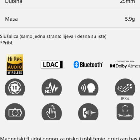
Dubina
25mm
Masa
5.9g
Slušalica (samo jedna strana: lijeva i desna su iste)
*Pribl.
Magnetski fluidni pogon za nisko izobličenje, precizan bas i