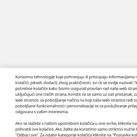
Koristimo tehnologije koje pohranjuju ili pristupaju informacijama 
kolačići, pikseli, dodaci); zbog praktičnosti, svi će se ovdje nazivati 
potrebne kolačiće kako bismo osigurali pravilan rad naše web stranic
uključujući one trećih strana, koristit će se samo uz vaš pristanak, 
web stranice, za poboljšanje načina na koji naša web stranica radi z
poboljšane funkcionalnosti i personalizacije te za posluživanje pri
odgovara s vašim interesima.
Ako se slažete s našom upotrebom kolačića u ove svrhe, kliknite na
prihvatili sve kolačiće. Ako želite da koristimo samo striktno nužne k
"Odbaci sve". Za odabir kategorije kolačića kliknite na "Postavke ko