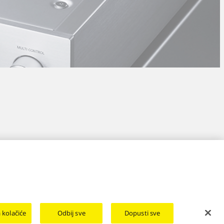
 kolačiće
Odbij sve
Dopusti sve
Area/Country