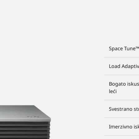
Space Tune™ 
Load Adaptiv
Bogato iskus
leći
Svestrano str
Imerzivno isk