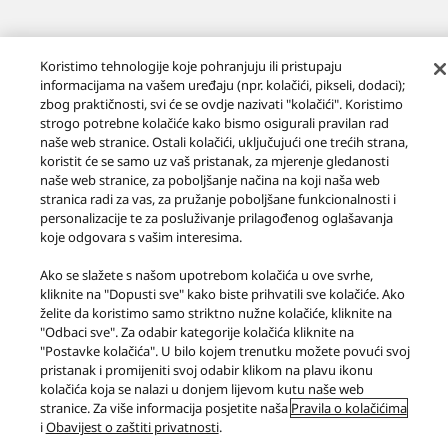
Koristimo tehnologije koje pohranjuju ili pristupaju
informacijama na vašem uređaju (npr. kolačići, pikseli, dodaci);
zbog praktičnosti, svi će se ovdje nazivati "kolačići". Koristimo
Proizvodi
Grand Class
Serija Grand Class SL-1200
strogo potrebne kolačiće kako bismo osigurali pravilan rad
SL-1200G
naše web stranice. Ostali kolačići, uključujući one trećih strana,
koristit će se samo uz vaš pristanak, za mjerenje gledanosti
Facebook
X
YouTube
Instagram
naše web stranice, za poboljšanje načina na koji naša web
stranica radi za vas, za pružanje poboljšane funkcionalnosti i
Uvjeti za uporabu
Zaštita podataka
Pravila o kolačićima
personalizacije te za posluživanje prilagođenog oglašavanja
Pristupačnost
Prijavite poteškoće
EU Data Act
koje odgovara s vašim interesima.
ZAKONSKO JAMSTVO
Ako se slažete s našom upotrebom kolačića u ove svrhe,
Area/Country
kliknite na "Dopusti sve" kako biste prihvatili sve kolačiće. Ako
Copyright © 2026 Panasonic Marketing Europe GmbH South-East Europe
želite da koristimo samo striktno nužne kolačiće, kliknite na
Branch Office
"Odbaci sve". Za odabir kategorije kolačića kliknite na
Sva prava pridržana
"Postavke kolačića". U bilo kojem trenutku možete povući svoj
pristanak i promijeniti svoj odabir klikom na plavu ikonu
kolačića koja se nalazi u donjem lijevom kutu naše web
stranice. Za više informacija posjetite naša
Pravila o kolačićima
i
Obavijest o zaštiti privatnosti
.