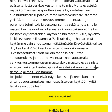
nimellä "evästeet". Käytämme ehdottoman välttämättömiä
evästeitä, jotta verkkosivustomme toimisi. Muita evästeitä,
Tuotteet
Premium Class
myös kolmansien osapuolten evästeitä, käytetään vain
Premium All-in-One -musiikkijärjestelmä OTTAVA™ f
SC-C65
suostumuksellasi, jotta voimme mitata verkkosivustomme
yleisöä, parantaa verkkosivustomme toimintaa, tarjota
Facebook
X
YouTube
Instagram
parempia toimintoja ja personalisointia sekä tarjota sinulle
Käyttöehdot
Tietosuojakäytäntö
Evästekäytäntö
räätälöityä mainontaa, joka vastaa kiinnostuksen kohteitasi.
Käytettävyys
Ilmoita esteistä
EU Data Act
Jos hyväksyt evästeiden käytön näihin tarkoituksiin, hyväksy
kaikki evästeet klikkaamalla "Salli kaikki". Jos haluat, että
Lakisääteinen virhevastuu
käytämme vain ehdottoman välttämättömiä evästeitä, valitse
Area/Country
"Hylkää kaikki". Voit valita evästeluokan klikkaamalla
"Evästeasetukset". Voit milloin tahansa peruuttaa
Copyright © 2026 Panasonic All rights reserved.
suostumuksesi ja muuttaa valintaasi napsauttamalla
verkkosivustomme vasemmassa alakulmassa olevaa sinistä
evästekuvaketta. Lisätietoja saat
evästekäytännöstämme
ja
tietosuojailmoituksestamme
.
Jos jotkin toiminnot eivät näy oikein sen jälkeen, kun olet
antanut suostumuksesi mainosevästeiden käyttöön, yritä
ladata sivu uudelleen.
Evästeasetukset
Hylkää kaikki