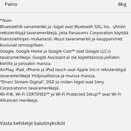
Paino
8kg
*Noin
Bluetooth®-sanamerkki ja -logot ovat Bluetooth SIG, Inc. -yhtiön
rekisteröityjä tavaramerkkejä, joita Panasonic Corporation käyttää
lisenssiehtojen mukaisesti. Muut tavaramerkit ja kauppanimet
kuuluvat omistajilleen.
Google, Google Home ja Google Cast™ ovat Google LLC:n
tavaramerkkejä. Google Assistant ei ole käytettävissä joillakin
kielillä ja joissakin maissa.
AirPlay, iPad, iPhone ja iPod touch ovat Apple Inc:n rekisteröityjä
tavaramerkkejä Yhdysvalloissa ja muissa maissa.
“Direct Stream Digital”, DSD ja niiden logot ovat Sony
Corporationin tavaramerkkejä.
Wi-Fi®, Wi-Fi CERTIFIED™ ja Wi-Fi Protected Setup™ ovat Wi-Fi
Alliancen merkkejä.
Vasta kehitetyt kaiutinyksiköt