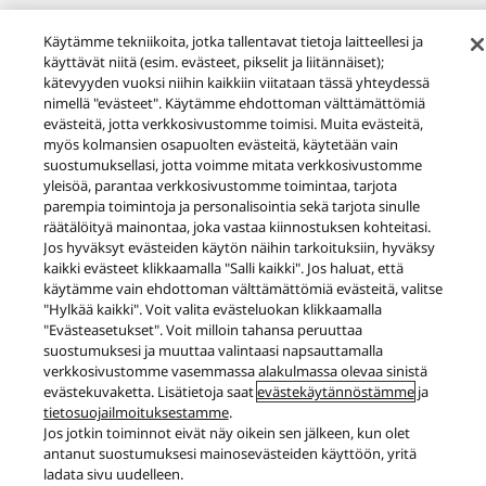
Käytämme tekniikoita, jotka tallentavat tietoja laitteellesi ja
käyttävät niitä (esim. evästeet, pikselit ja liitännäiset);
Tuotteet
Kuulokkeet
EAH-AZ80
kätevyyden vuoksi niihin kaikkiin viitataan tässä yhteydessä
nimellä "evästeet". Käytämme ehdottoman välttämättömiä
Facebook
X
YouTube
Instagram
evästeitä, jotta verkkosivustomme toimisi. Muita evästeitä,
Käyttöehdot
Tietosuojakäytäntö
Evästekäytäntö
myös kolmansien osapuolten evästeitä, käytetään vain
suostumuksellasi, jotta voimme mitata verkkosivustomme
Käytettävyys
Ilmoita esteistä
EU Data Act
yleisöä, parantaa verkkosivustomme toimintaa, tarjota
Lakisääteinen virhevastuu
parempia toimintoja ja personalisointia sekä tarjota sinulle
Area/Country
räätälöityä mainontaa, joka vastaa kiinnostuksen kohteitasi.
Jos hyväksyt evästeiden käytön näihin tarkoituksiin, hyväksy
Copyright © 2026 Panasonic All rights reserved.
kaikki evästeet klikkaamalla "Salli kaikki". Jos haluat, että
käytämme vain ehdottoman välttämättömiä evästeitä, valitse
"Hylkää kaikki". Voit valita evästeluokan klikkaamalla
"Evästeasetukset". Voit milloin tahansa peruuttaa
suostumuksesi ja muuttaa valintaasi napsauttamalla
verkkosivustomme vasemmassa alakulmassa olevaa sinistä
evästekuvaketta. Lisätietoja saat
evästekäytännöstämme
ja
tietosuojailmoituksestamme
.
Jos jotkin toiminnot eivät näy oikein sen jälkeen, kun olet
antanut suostumuksesi mainosevästeiden käyttöön, yritä
ladata sivu uudelleen.