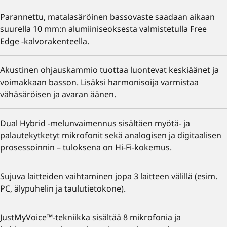
Parannettu, matalasäröinen bassovaste saadaan aikaan
suurella 10 mm:n alumiiniseoksesta valmistetulla Free
Edge -kalvorakenteella.
Akustinen ohjauskammio tuottaa luontevat keskiäänet ja
voimakkaan basson. Lisäksi harmonisoija varmistaa
vähäsäröisen ja avaran äänen.
Dual Hybrid -melunvaimennus sisältäen myötä- ja
palautekytketyt mikrofonit sekä analogisen ja digitaalisen
prosessoinnin – tuloksena on Hi-Fi-kokemus.
Sujuva laitteiden vaihtaminen jopa 3 laitteen välillä (esim.
PC, älypuhelin ja taulutietokone).
JustMyVoice™-tekniikka sisältää 8 mikrofonia ja