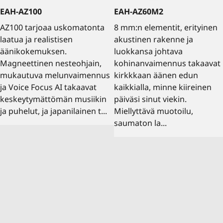
EAH-AZ100
EAH-AZ60M2
AZ100 tarjoaa uskomatonta
8 mm:n elementit, erityinen
laatua ja realistisen
akustinen rakenne ja
äänikokemuksen.
luokkansa johtava
Magneettinen nesteohjain,
kohinanvaimennus takaavat
mukautuva melunvaimennus
kirkkkaan äänen edun
ja Voice Focus AI takaavat
kaikkialla, minne kiireinen
keskeytymättömän musiikin
päiväsi sinut viekin.
ja puhelut, ja japanilainen t...
Miellyttävä muotoilu,
saumaton la...