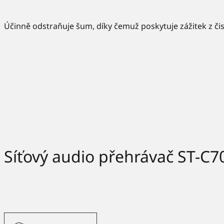
Účinně odstraňuje šum, díky čemuž poskytuje zážitek z či
Síťový audio přehrávač ST-C