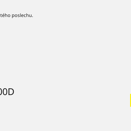
stého poslechu.
700D