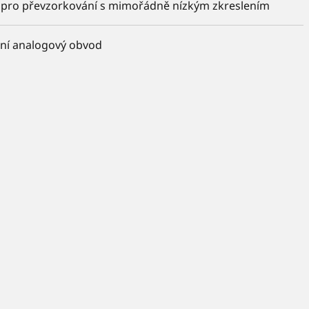
ltr pro převzorkování s mimořádně nízkým zkreslením
tní analogový obvod