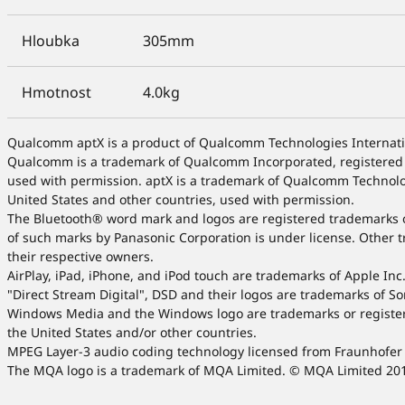
Hloubka
305mm
Hmotnost
4.0kg
Qualcomm aptX is a product of Qualcomm Technologies Internatio
Qualcomm is a trademark of Qualcomm Incorporated, registered i
used with permission. aptX is a trademark of Qualcomm Technologi
United States and other countries, used with permission.
The Bluetooth® word mark and logos are registered trademarks 
of such marks by Panasonic Corporation is under license. Other 
their respective owners.
AirPlay, iPad, iPhone, and iPod touch are trademarks of Apple Inc.
"Direct Stream Digital", DSD and their logos are trademarks of S
Windows Media and the Windows logo are trademarks or register
the United States and/or other countries.
MPEG Layer-3 audio coding technology licensed from Fraunhofer
The MQA logo is a trademark of MQA Limited. © MQA Limited 20