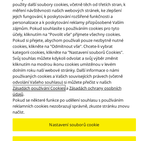
použity další soubory cookies, včetně těch od třetích stran, k
měření návštěvnosti našich webových stránek, ke zlepšení
jejich fungování, k poskytování rozšířené funkčnosti a
personalizace a k poskytování reklamy přizpůsobené Vaším
zájmům. Pokud souhlasíte s používáním cookies pro tyto
účely, kliknutím na "Povolit vše" přijmete všechny cookies.
Pokud si přejete, abychom používali pouze nezbytně nutné
cookies, klikněte na "Odmítnout vše". Chcete-li vybrat
kategorii cookies, klikněte na "Nastavení souborů Cookies".
Svůj souhlas můžete kdykoli odvolat a svůj výběr změnit
kliknutím na modrou ikonu cookies umístěnou v levém
Výrobky
Grand Class
Řada Grand Class SL-1200
dolním roku naší webové stránky. Další informace o námi
používaných cookies a Vašich souvisejících právech (včetně
Facebook
odvolání Vašeho souhlasu) si můžete přečíst v našich
X
YouTube
Instagram
Zásadách používání Cookies
a
Zásadách ochrany osobních
Podmínky používání
Oznámení o ochraně osobních údajů
údajů
.
Kontaktujte nás
Zásady používání souborů cookie
Přístupnost
Pokud se některé funkce po udělení souhlasu s používáním
Nahlásit překážky
EU Data Act
ZÁKONNÁ ZÁRUKA
reklamních cookies nezobrazují správně, zkuste stránku znovu
načíst.
Area/Country
Copyright © 2026 Panasonic Marketing Europe GmbH – organizační složka
Nastavení souborů cookie
Česká republika Všechna práva vyhrazena