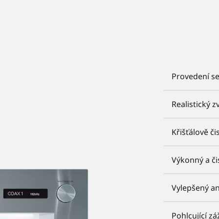
Provedení se
Realistický 
Křišťálově či
Výkonný a či
Vylepšený a
Pohlcující zá