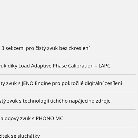
 3 sekcemi pro čistý zvuk bez zkreslení
zvuk díky Load Adaptive Phase Calibration – LAPC
stý zvuk s JENO Engine pro pokročilé digitální zesílení
stý zvuk s technologií tichého napájecího zdroje
nalogový zvuk s PHONO MC
žitek se sluchátky